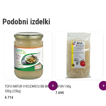
Podobni izdelki
TOFU NATUR V KOZARCU BB BIO
BIFUN 150g
530g (250g)
7.69
€
4.71
€