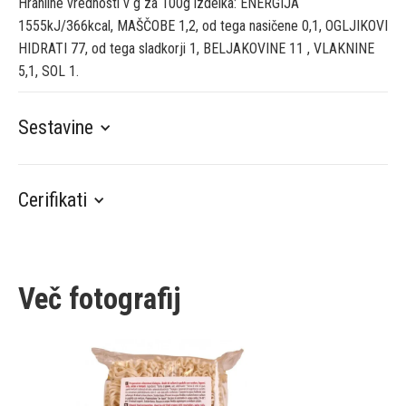
Hranilne vrednosti v g za 100g izdelka: ENERGIJA
1555kJ/366kcal, MAŠČOBE 1,2, od tega nasičene 0,1, OGLJIKOVI
HIDRATI 77, od tega sladkorji 1, BELJAKOVINE 11 , VLAKNINE
5,1, SOL 1.
Sestavine
Cerifikati
Več fotografij