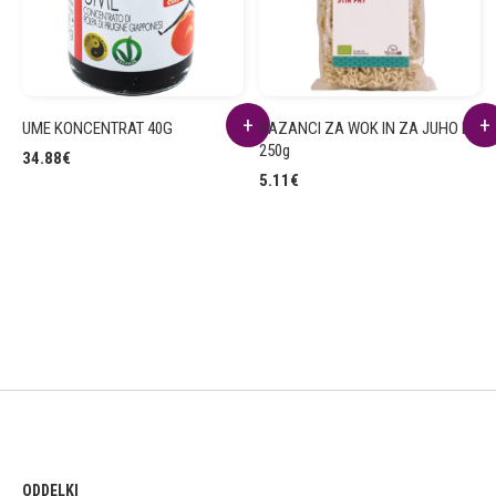
UME KONCENTRAT 40G
RAZANCI ZA WOK IN ZA JUHO BIO
250g
34.88
€
5.11
€
ODDELKI