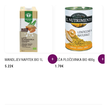
MANDLJEV NAPITEK BIO 1L
LEČA PLOČEVINKA BIO 400g
R
B
5.22
€
1.70
€
2