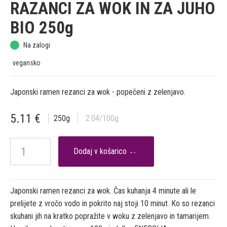
RAZANCI ZA WOK IN ZA JUHO
BIO 250g
Na zalogi
vegansko
Japonski ramen rezanci za wok - popečeni z zelenjavo.
5.11
€
250
g
2.04
/100g

Japonski ramen rezanci za wok. Čas kuhanja 4 minute ali le
prelijete z vročo vodo in pokrito naj stoji 10 minut. Ko so rezanci
skuhani jih na kratko popražite v woku z zelenjavo in tamarijem.