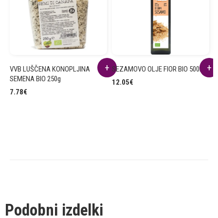
VVB LUŠČENA KONOPLJINA
SEZAMOVO OLJE FIOR BIO 500ml
B
SEMENA BIO 250g
5
12.05
€
7.78
€
3
Podobni izdelki