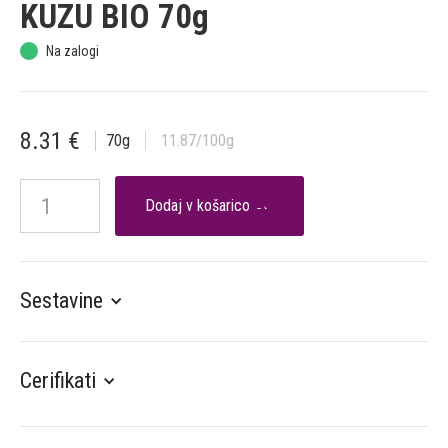
KUZU BIO 70g
Na zalogi
8.31
€
70
g
11.87
/100g

Sestavine
Cerifikati