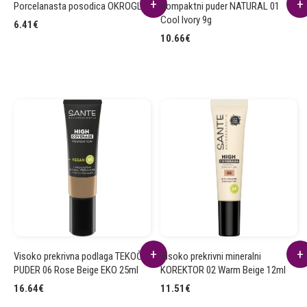
Porcelanasta posodica OKROGLA
Kompaktni puder NATURAL 01
Cool Ivory 9g
6.41
€
10.66
€
Visoko prekrivna podlaga TEKOČI
Visoko prekrivni mineralni
PUDER 06 Rose Beige EKO 25ml
KOREKTOR 02 Warm Beige 12ml
16.64
€
11.51
€