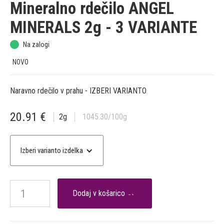
Mineralno rdečilo ANGEL
MINERALS 2g - 3 VARIANTE
Na zalogi
NOVO
Naravno rdečilo v prahu - IZBERI VARIANTO
20.91
€
2
g
1045.30
/100g
Izberi varianto izdelka
