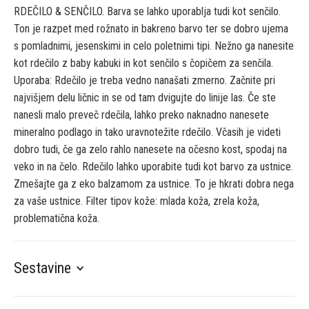
RDEČILO & SENČILO. Barva se lahko uporablja tudi kot senčilo.
Ton je razpet med rožnato in bakreno barvo ter se dobro ujema
s pomladnimi, jesenskimi in celo poletnimi tipi. Nežno ga nanesite
kot rdečilo z baby kabuki in kot senčilo s čopičem za senčila.
Uporaba: Rdečilo je treba vedno nanašati zmerno. Začnite pri
najvišjem delu ličnic in se od tam dvigujte do linije las. Če ste
nanesli malo preveč rdečila, lahko preko naknadno nanesete
mineralno podlago in tako uravnotežite rdečilo. Včasih je videti
dobro tudi, če ga zelo rahlo nanesete na očesno kost, spodaj na
veko in na čelo. Rdečilo lahko uporabite tudi kot barvo za ustnice.
Zmešajte ga z eko balzamom za ustnice. To je hkrati dobra nega
za vaše ustnice. Filter tipov kože: mlada koža, zrela koža,
problematična koža.
Sestavine