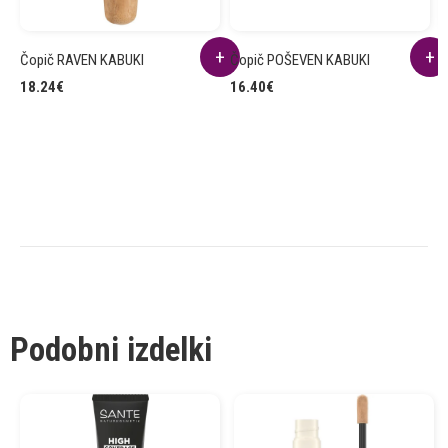
Čopič RAVEN KABUKI
Čopič POŠEVEN KABUKI
Š
18.24
€
16.40
€
1
Podobni izdelki