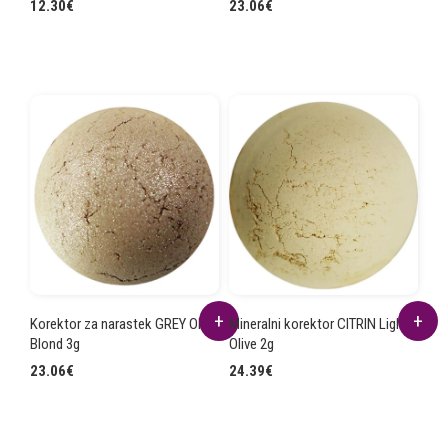
12.30
€
23.06
€
Korektor za narastek GREY OFF
Mineralni korektor CITRIN Light
Blond 3g
Olive 2g
23.06
€
24.39
€