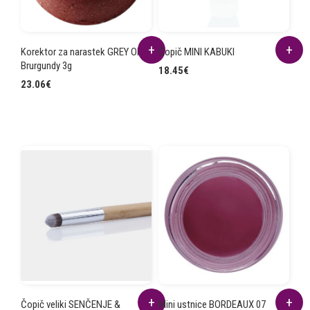
Korektor za narastek GREY OFF
Čopič MINI KABUKI
Brurgundy 3g
18.45
€
23.06
€
Čopič veliki SENČENJE &
Mini ustnice BORDEAUX 07