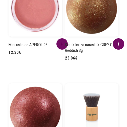
Mini ustnice APEROL 08
Korektor za narastek GREY OFF
Reddish 3g
12.30
€
23.06
€