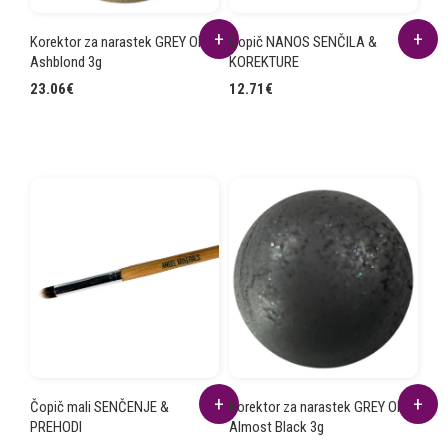
Korektor za narastek GREY OFF
Čopič NANOS SENČILA &
Ashblond 3g
KOREKTURE
23.06
€
12.71
€
Čopič mali SENČENJE &
Korektor za narastek GREY OFF
PREHODI
Almost Black 3g