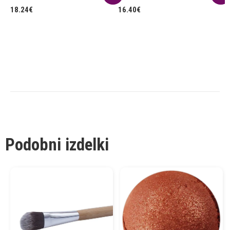
18.24
€
16.40
€
1
Podobni izdelki