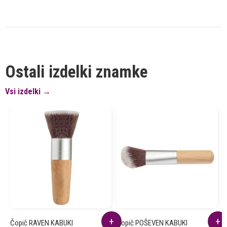
Ostali izdelki znamke
Vsi izdelki →
Čopič RAVEN KABUKI
Čopič POŠEVEN KABUKI
Š