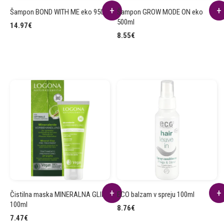
Šampon BOND WITH ME eko 950ml
Šampon GROW MODE ON eko
500ml
14.97
€
8.55
€
Čistilna maska MINERALNA GLINA
ECO balzam v spreju 100ml
100ml
8.76
€
7.47
€