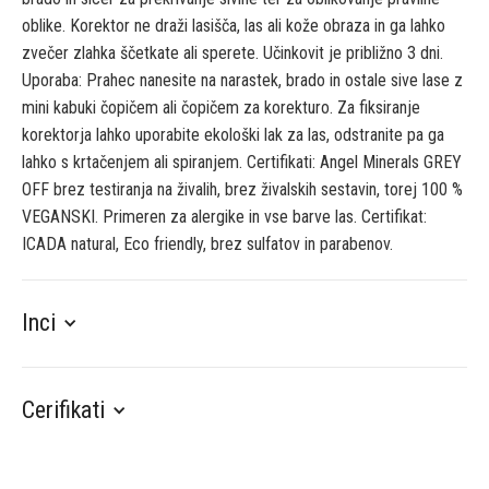
oblike. Korektor ne draži lasišča, las ali kože obraza in ga lahko
zvečer zlahka ščetkate ali sperete. Učinkovit je približno 3 dni.
Uporaba: Prahec nanesite na narastek, brado in ostale sive lase z
mini kabuki čopičem ali čopičem za korekturo. Za fiksiranje
korektorja lahko uporabite ekološki lak za las, odstranite pa ga
lahko s krtačenjem ali spiranjem. Certifikati: Angel Minerals GREY
OFF brez testiranja na živalih, brez živalskih sestavin, torej 100 %
VEGANSKI. Primeren za alergike in vse barve las. Certifikat:
ICADA natural, Eco friendly, brez sulfatov in parabenov.
Inci
Cerifikati