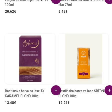
100ml
eko 75ml
20.62
€
6.42
€
Rastlinska barva za lase AY
Rastlinska barva za lase SREDNJE
KARAMEL BLOND 100g
BLOND 100g
13.48
€
12.94
€