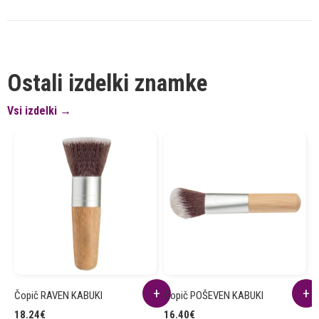
Ostali izdelki znamke
Vsi izdelki →
Čopič RAVEN KABUKI
Čopič POŠEVEN KABUKI
Š
18.24
€
16.40
€
1