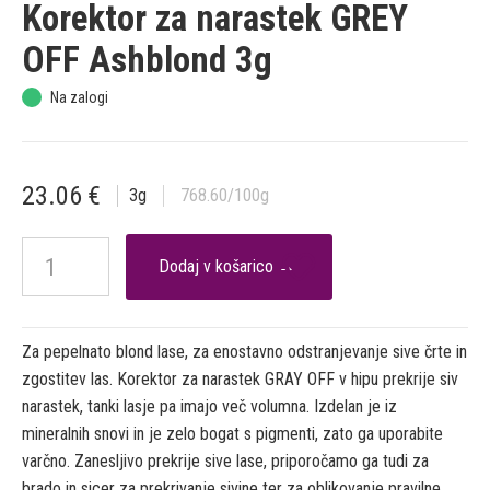
Korektor za narastek GREY
OFF Ashblond 3g
Na zalogi
23.06
€
3
g
768.60
/100g

Za pepelnato blond lase, za enostavno odstranjevanje sive črte in
zgostitev las. Korektor za narastek GRAY OFF v hipu prekrije siv
narastek, tanki lasje pa imajo več volumna. Izdelan je iz
mineralnih snovi in je zelo bogat s pigmenti, zato ga uporabite
varčno. Zanesljivo prekrije sive lase, priporočamo ga tudi za
brado in sicer za prekrivanje sivine ter za oblikovanje pravilne