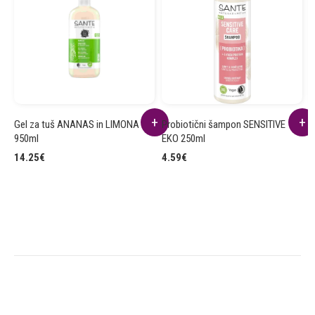
Gel za tuš ANANAS in LIMONA
Probiotični šampon SENSITIVE
K
950ml
EKO 250ml
7
14.25
€
4.59
€