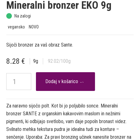
Mineralni bronzer EKO 9g
Na zalogi
vegansko
NOVO
Sijoči bronzer za vaš obraz Sante.
8.28
€
9
g
92.02
/100g

Za naravno sijočo polt. Kot bi jo poljubilo sonce. Mineralni
bronzer SANTE z organskim kakavovim maslom in nežnimi
pigmenti, ki odbijajo svetlobo, vam daje popoln bronast videz.
Svilnato mehka tekstura pudra je idealna tudi za konture –
senčenje. Uporaba: Za pravi bronzing učinek nanesite bronzer na