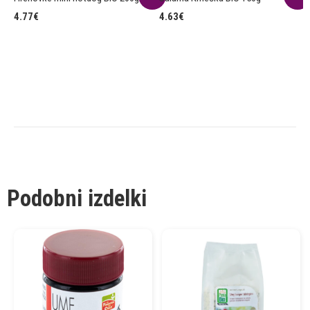
B
4.77
€
4.63
€
3
Podobni izdelki