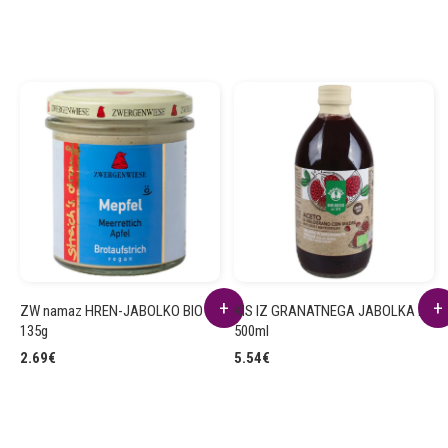
ZW namaz HREN-JABOLKO BIO
KIS IZ GRANATNEGA JABOLKA BIO
135g
500ml
2.69
€
5.54
€