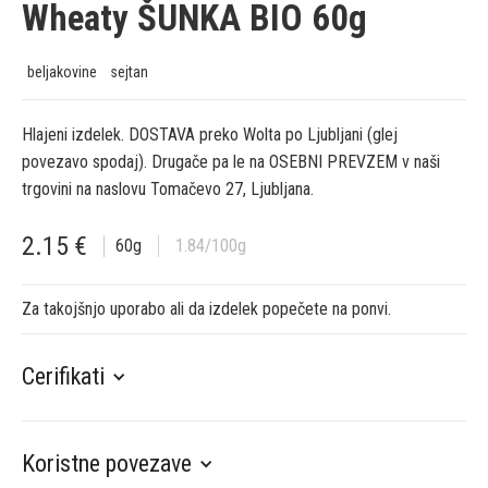
Wheaty ŠUNKA BIO 60g
beljakovine
sejtan
Hlajeni izdelek. DOSTAVA preko Wolta po Ljubljani (glej
povezavo spodaj). Drugače pa le na OSEBNI PREVZEM v naši
trgovini na naslovu Tomačevo 27, Ljubljana.
2.15
€
60
g
1.84
/100g
Za takojšnjo uporabo ali da izdelek popečete na ponvi.
Cerifikati
Koristne povezave