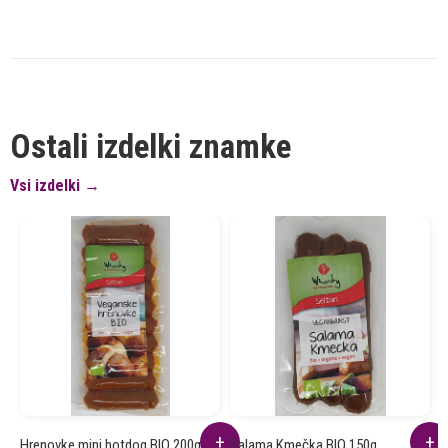
Ostali izdelki znamke
Vsi izdelki →
Hrenovke mini hotdog BIO 200g
Salama Kmečka BIO 150g
D