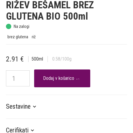
RIŽEV BEŠAMEL BREZ
GLUTENA BIO 500ml
Na zalogi
brez glutena
riž
2.91
€
500
ml
0.58
/100g

Sestavine
Cerifikati