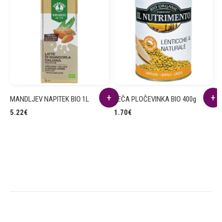
MANDLJEV NAPITEK BIO 1L
LEČA PLOČEVINKA BIO 400g
R
B
5.22
€
1.70
€
2