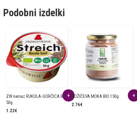
Podobni izdelki
ZW namaz RUKOLA-GORČICA BIO
ROŽIČEVA MOKA BIO 150g
50g
2.76
€
1.22
€