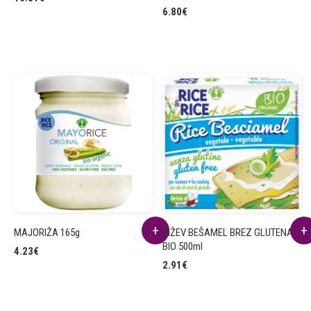
6.80
€
MAJORIŽA 165g
RIŽEV BEŠAMEL BREZ GLUTENA
BIO 500ml
4.23
€
2.91
€