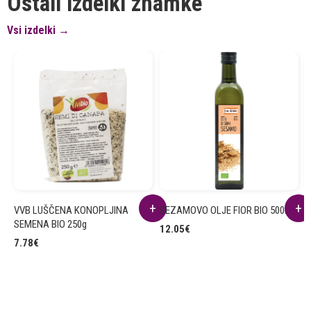
Ostali izdelki znamke
Vsi izdelki →
VVB LUŠČENA KONOPLJINA
SEZAMOVO OLJE FIOR BIO 500ml
B
SEMENA BIO 250g
5
12.05
€
7.78
€
3