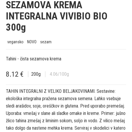
SEZAMOVA KREMA
INTEGRALNA VIVIBIO BIO
300g
vegansko
NOVO
sezam
Tahini - čista sezamova krema
8.12
€
200
g
4.06
/100g
TAHIN INTEGRALNI Z VELIKO BELJAKOVINAMI. Sestavine:
ekološka integralna pražena sezamova semena. Lahko vsebuje
sledi arašidov, soje, oreščkov in glutena. Pred uporabo premešaj.
Uporaba: vmešaj v slane ali sladke omake in kreme. Primer: jušno
žlico tahina zmešaj z liminim sokom, soljo in vodo. Z vilico mešaj
tako dolgo da nastene mehka krema. Serviraj v skodelici v katero