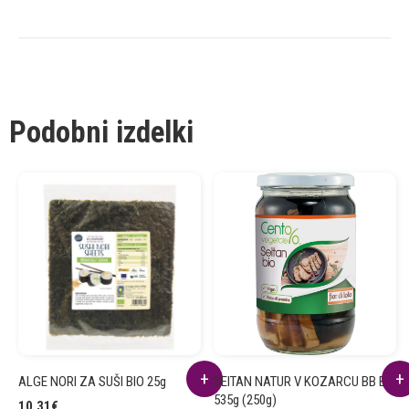
Podobni izdelki
ALGE NORI ZA SUŠI BIO 25g
SEITAN NATUR V KOZARCU BB BIO
535g (250g)
10.31
€