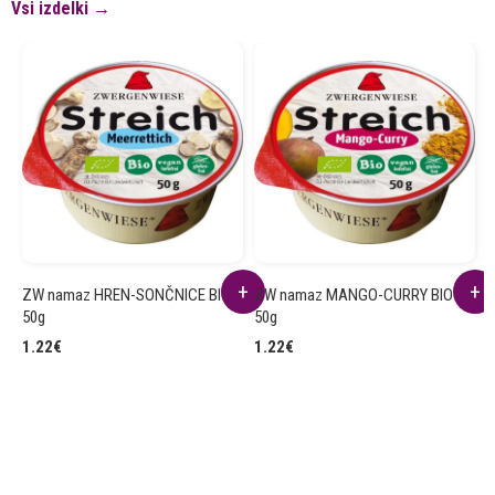
Vsi izdelki →
ZW namaz HREN-SONČNICE BIO
ZW namaz MANGO-CURRY BIO
Z
50g
50g
5
1.22
€
1.22
€
1