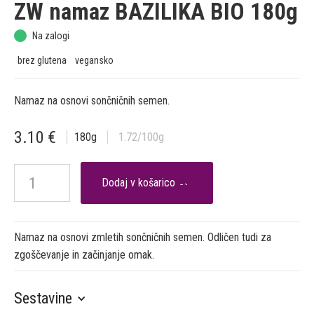
ZW namaz BAZILIKA BIO 180g
Na zalogi
brez glutena
vegansko
Namaz na osnovi sončničnih semen.
3.10
€
180
g
1.72
/100g

Namaz na osnovi zmletih sončničnih semen. Odličen tudi za
zgoščevanje in začinjanje omak.
Sestavine