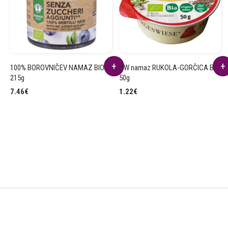
100% BOROVNIČEV NAMAZ BIO
ZW namaz RUKOLA-GORČICA BIO
215g
50g
7.46
€
1.22
€