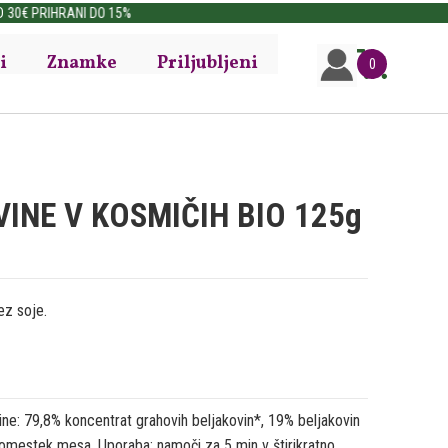
i
Znamke
Priljubljeni
0
INE V KOSMIČIH BIO 125g
ez soje.
 79,8% koncentrat grahovih beljakovin*, 19% beljakovin
adomestek mesa. Uporaba: namoči za 5 min v štirikratno