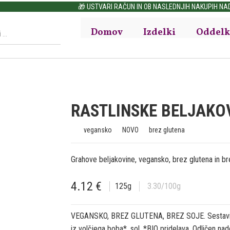
🎁 USTVARI RAČUN IN OB NASLEDNJIH NAKUPIH NAD 30€ PRIHRANI DO 15%
Domov
Izdelki
Oddelk
RASTLINSKE BELJAKOV
vegansko
NOVO
brez glutena
Grahove beljakovine, vegansko, brez glutena in br
4.12
€
125
g
3.30
/100g
VEGANSKO, BREZ GLUTENA, BREZ SOJE. Sestavine:
iz volčjega boba*, sol. *BIO pridelava. Odličen n