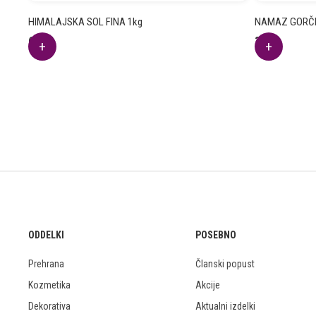
HIMALAJSKA SOL FINA 1kg
NAMAZ GORČI
6.19
€
3.12
€
ODDELKI
POSEBNO
Prehrana
Članski popust
Kozmetika
Akcije
Dekorativa
Aktualni izdelki