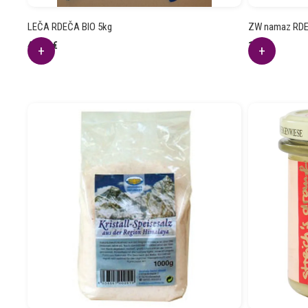
LEČA RDEČA BIO 5kg
ZW namaz RDE
44.04
€
1.22
€