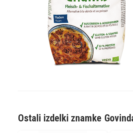
Ostali izdelki znamke
Govind