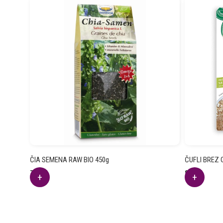
ČIA SEMENA RAW BIO 450g
ČUFLI BREZ 
7.52
€
8.35
€