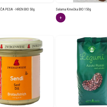
ČA PESA - HREN BIO 50g
Salama Kmečka BIO 150g
4.63
€