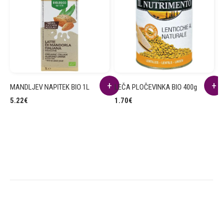
MANDLJEV NAPITEK BIO 1L
LEČA PLOČEVINKA BIO 400g
R
B
5.22
€
1.70
€
2