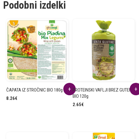
Podobni izdelki
ČAPATA IZ STROČNIC BIO 180g
PROTEINSKI VAFLJI BREZ GUTENA
BIO 120g
8.26
€
2.65
€