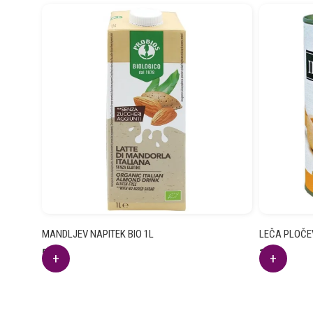
MANDLJEV NAPITEK BIO 1L
LEČA PLOČEV
5.22
€
1.70
€