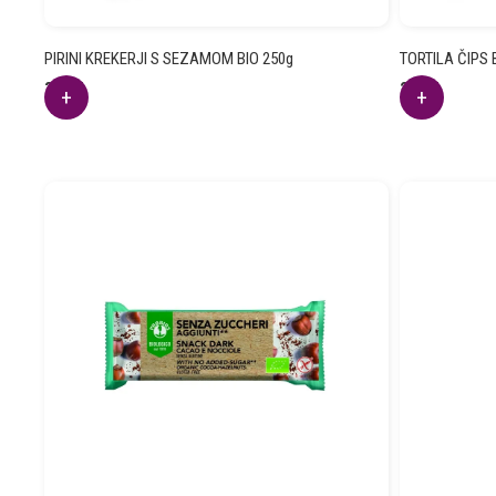
PIRINI KREKERJI S SEZAMOM BIO 250g
TORTILA ČIPS
3.17
€
2.16
€