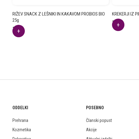
RIŽEV SNACK Z LEŠNIKI IN KAKAVOM PROBIOS BIO
KREKERJI IZ PI
25g
3.61
€
1.86
€
ODDELKI
POSEBNO
Prehrana
Članski popust
Kozmetika
Akcije