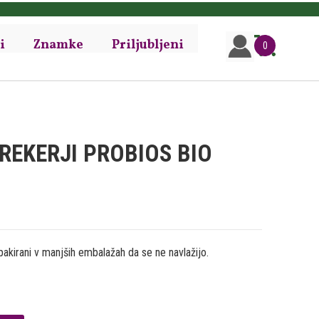
i
Znamke
Priljubljeni
0
REKERJI PROBIOS BIO
 pakirani v manjših embalažah da se ne navlažijo.