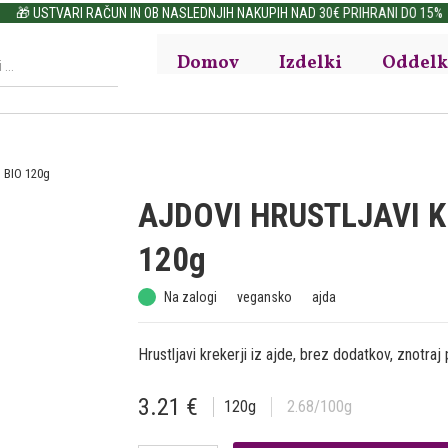
🎁 USTVARI RAČUN IN OB NASLEDNJIH NAKUPIH NAD 30€ PRIHRANI DO 15%
Domov
Izdelki
Oddelk
 BIO 120g
AJDOVI HRUSTLJAVI K
120g
Na zalogi
vegansko
ajda
Hrustljavi krekerji iz ajde, brez dodatkov, znotraj
3.21
€
120
g
2.68
/100g