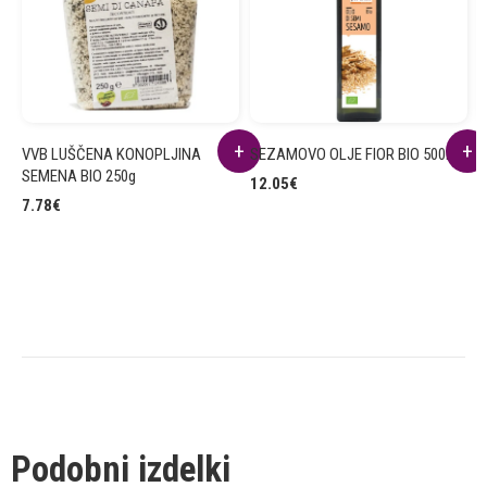
VVB LUŠČENA KONOPLJINA
SEZAMOVO OLJE FIOR BIO 500ml
B
SEMENA BIO 250g
5
12.05
€
7.78
€
3
Podobni izdelki