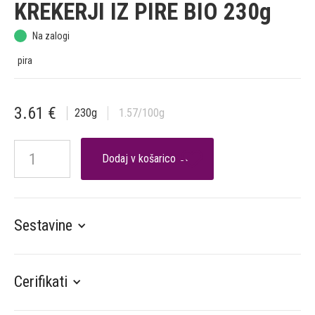
KREKERJI IZ PIRE BIO 230g
Na zalogi
pira
3.61
€
230
g
1.57
/100g

Sestavine
Cerifikati