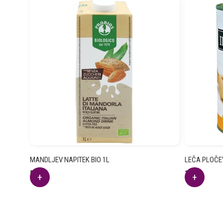
MANDLJEV NAPITEK BIO 1L
LEČA PLOČEV
5.22
€
1.70
€