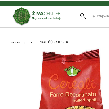
Slide 2 of 3.
Prehrana
→
žita
→
PIRA LUŠČENA BIO 400g