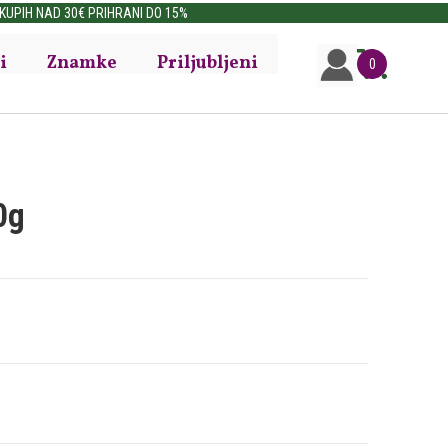
i
Znamke
Priljubljeni
0
0g