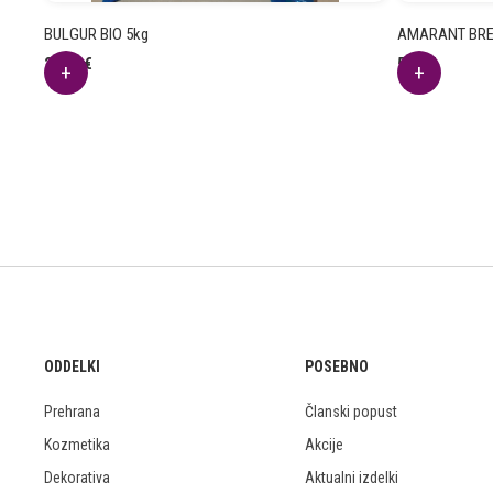
BULGUR BIO 5kg
AMARANT BREZ
24.03
€
5.05
€
ODDELKI
POSEBNO
Prehrana
Članski popust
Kozmetika
Akcije
Dekorativa
Aktualni izdelki