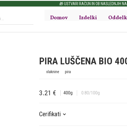
🎁 USTVARI RAČUN IN OB NASLEDNJIH NAKUPIH NAD 30€ PRIHRANI DO 15%
Domov
Izdelki
Oddelk
PIRA LUŠČENA BIO 40
vlaknine
pira
3.21
€
400
g
0.80
/100g
Cerifikati