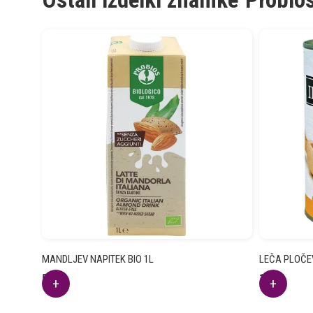
MANDLJEV NAPITEK BIO 1L
LEČA PLOČEV
5.22
€
1.70
€