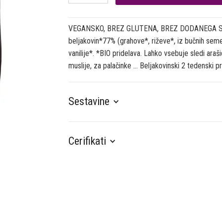
VEGANSKO, BREZ GLUTENA, BREZ DODANEGA SLAD
beljakovin*77% (grahove*, riževe*, iz bučnih sem
vanilije*. *BIO pridelava. Lahko vsebuje sledi ara
muslije, za palačinke ... Beljakovinski 2 tedenski 
Sestavine
Cerifikati