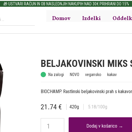
🎁 USTVARI RAČUN IN OB NASLEDNJIH NAKUPIH NAD 30€ PRIHRANI DO 15%
Domov
Izdelki
Oddelk
BELJAKOVINSKI MIKS 
Na zalogi
NOVO
vegansko
kakav
BIOCHAMP. Rastlinski beljakovinski prah s kakavo
21.74
€
420
g
5.18
/100g