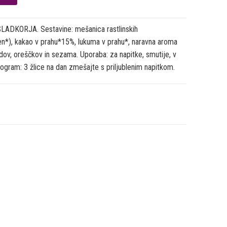
KORJA. Sestavine: mešanica rastlinskih
en*), kakao v prahu*15%, lukuma v prahu*, naravna aroma
šidov, oreščkov in sezama. Uporaba: za napitke, smutije, v
program: 3 žlice na dan zmešajte s priljublenim napitkom.