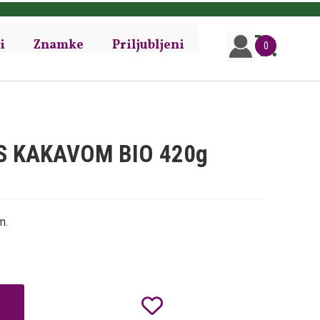
i
Znamke
Priljubljeni
0
S KAKAVOM BIO 420g
m.
