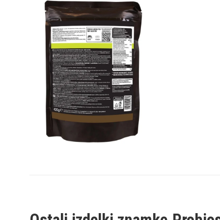
Ostali izdelki znamke
Probio