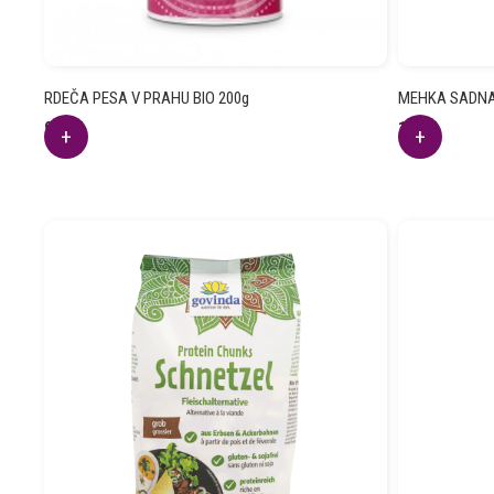
RDEČA PESA V PRAHU BIO 200g
MEHKA SADNA 
9.46
€
1.81
€