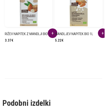
RIŽEV NAPITEK Z MANDLJI BIO 1L
MANDLJEV NAPITEK BIO 1L
A
P
3.37
€
5.22
€
3
Podobni izdelki