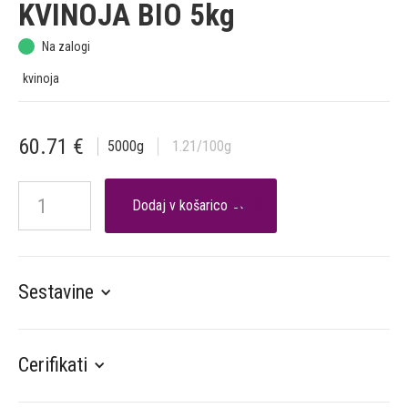
KVINOJA BIO 5kg
Na zalogi
kvinoja
60.71
€
5000
g
1.21
/100g

Sestavine
Cerifikati