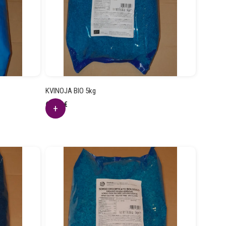
KVINOJA BIO 5kg
60.71
€