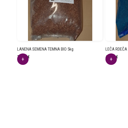
LANENA SEMENA TEMNA BIO 5kg
LEČA RDEČA 
30.70
€
44.04
€