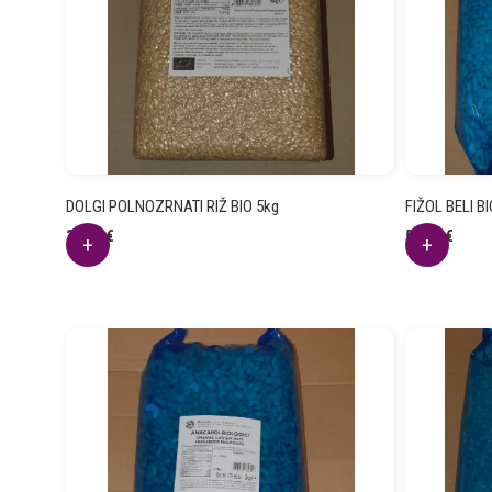
DOLGI POLNOZRNATI RIŽ BIO 5kg
FIŽOL BELI BI
31.16
€
50.70
€