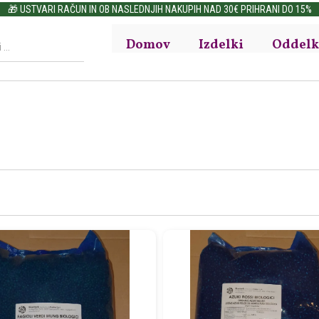
🎁 USTVARI RAČUN IN OB NASLEDNJIH NAKUPIH NAD 30€ PRIHRANI DO 15%
Domov
Izdelki
Oddelk