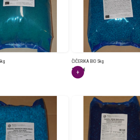
5kg
ČIČERIKA BIO 5kg
35.64
€