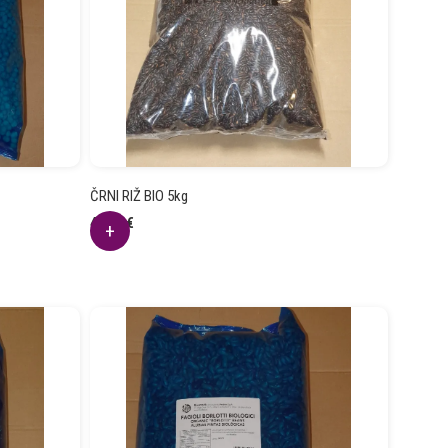
ČRNI RIŽ BIO 5kg
45.42
€