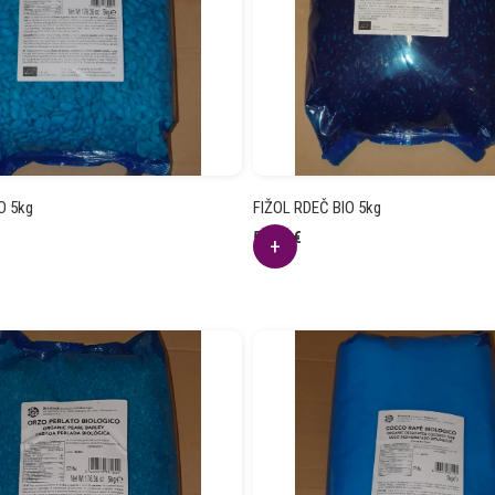
O 5kg
FIŽOL RDEČ BIO 5kg
57.03
€