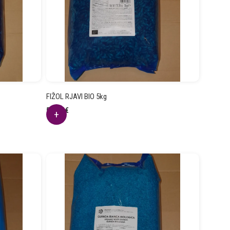
FIŽOL RJAVI BIO 5kg
55.65
€