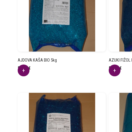
AJDOVA KAŠA BIO 5kg
AZUKI FIŽOL
59.56
€
50.24
€