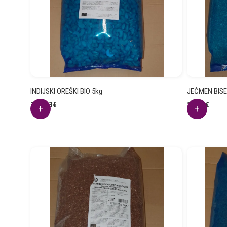
INDIJSKI OREŠKI BIO 5kg
JEČMEN BISE
159.13
€
23.80
€