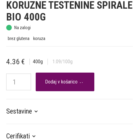
KORUZNE TESTENINE SPIRALE
BIO 400G
Na zalogi
brez glutena
koruza
4.36
€
400
g
1.09
/100g

Sestavine
Cerifikati