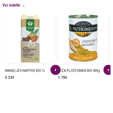
Vsi izdelki →
MANDLJEV NAPITEK BIO 1L
LEČA PLOČEVINKA BIO 400g
R
B
5.22
€
1.70
€
2