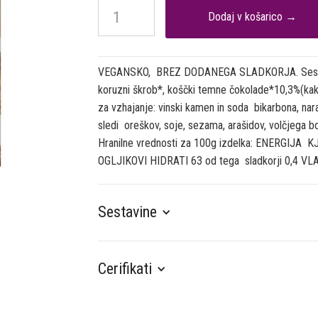
VEGANSKO, BREZ DODANEGA SLADKORJA. Sestavin
koruzni škrob*, koščki temne čokolade*10,3%(kak
za vzhajanje: vinski kamen in soda bikarbona, na
sledi oreškov, soje, sezama, arašidov, volčjega b
Hranilne vrednosti za 100g izdelka: ENERGIJA 
OGLJIKOVI HIDRATI 63 od tega sladkorji 0,4 VL
Sestavine
Cerifikati