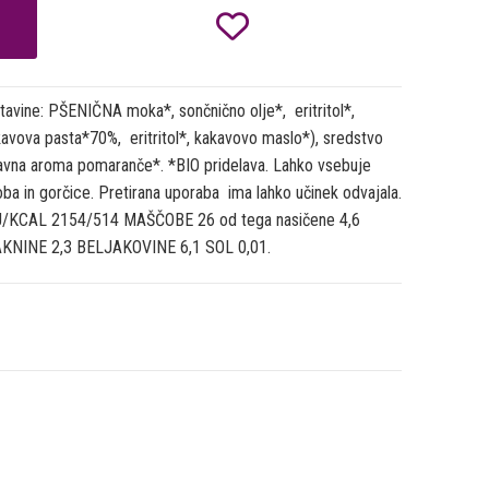

e: PŠENIČNA moka*, sončnično olje*, eritritol*,
avova pasta*70%, eritritol*, kakavovo maslo*), sredstvo
ravna aroma pomaranče*. *BIO pridelava. Lahko vsebuje
oba in gorčice. Pretirana uporaba ima lahko učinek odvajala.
KJ/KCAL 2154/514 MAŠČOBE 26 od tega nasičene 4,6
AKNINE 2,3 BELJAKOVINE 6,1 SOL 0,01.