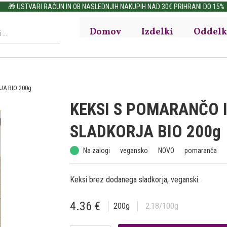
🎁 USTVARI RAČUN IN OB NASLEDNJIH NAKUPIH NAD 30€ PRIHRANI DO 15%
Domov
Izdelki
Oddelk
A BIO 200g
KEKSI S POMARANČO 
SLADKORJA BIO 200g
Na zalogi
vegansko
NOVO
pomaranča
Keksi brez dodanega sladkorja, veganski.
4.36
€
200
g
2.18
/100g