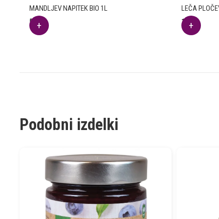
MANDLJEV NAPITEK BIO 1L
LEČA PLOČEV
5.22
€
1.70
€
Podobni izdelki