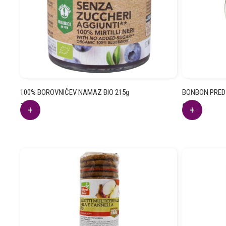
100% BOROVNIČEV NAMAZ BIO 215g
BONBON PRED 
7.46
€
6.57
€