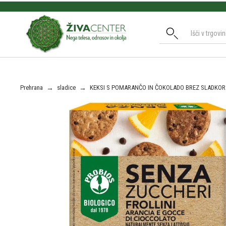
Slide 2 of 3.
Prehrana
→
sladice
→
KEKSI S POMARANČO IN ČOKOLADO BREZ SLADKORJ