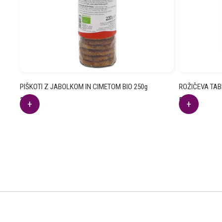
PIŠKOTI Z JABOLKOM IN CIMETOM BIO 250g
ROŽIČEVA TAB
3.93
€
5.89
€