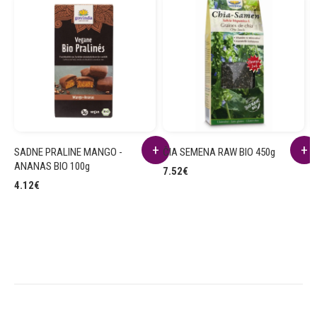
SADNE PRALINE MANGO -
ČIA SEMENA RAW BIO 450g
K
ANANAS BIO 100g
3
7.52
€
4.12
€
3