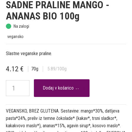
SADNE PRALINE MANGO -
ANANAS BIO 100g
Na zalogi
vegansko
Slastne veganske praline.
4.12
€
70
g
5.89
/100g

VEGANSKO, BREZ GLUTENA. Sestavine: mango*30%, datljeva
pasta*24%, preliv iz temne čokolade* (kakav*, trsni sladkor*,
kakakvovo maslo*), ananas*15%, agavin sirup*, kosovo maslo*.