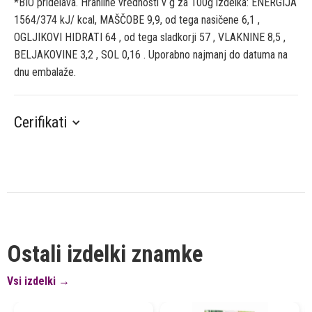
*BIO pridelava. Hranilne vrednosti v g za 100g izdelka: ENERGIJA
1564/374 kJ/ kcal, MAŠČOBE 9,9, od tega nasičene 6,1 ,
OGLJIKOVI HIDRATI 64 , od tega sladkorji 57 , VLAKNINE 8,5 ,
BELJAKOVINE 3,2 , SOL 0,16 . Uporabno najmanj do datuma na
dnu embalaže.
Cerifikati
Ostali izdelki znamke
Vsi izdelki →