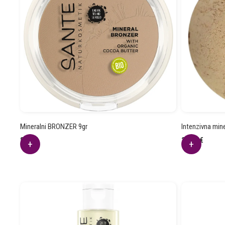
Mineralni BRONZER 9gr
Intenzivna min
8.80
€
25.62
€