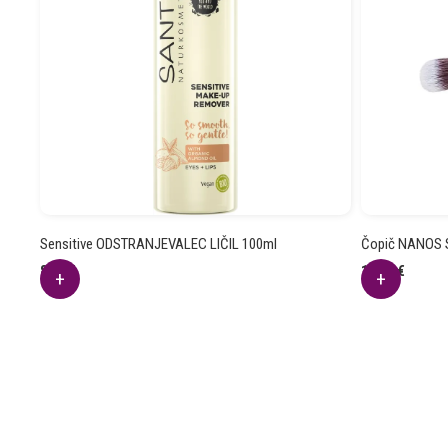
Sensitive ODSTRANJEVALEC LIČIL 100ml
Čopič NANOS 
8.28
€
12.71
€