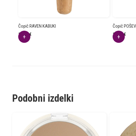
Čopič RAVEN KABUKI
Čopič POŠEV
18.24
€
16.40
€
Podobni izdelki