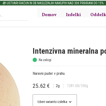
🎁 USTVARI RAČUN IN OB NASLEDNJIH NAKUPIH NAD 30€ PRIHRANI DO 15%
Domov
Izdelki
Oddelk
Intenzivna mineralna 
Na zalogi
Naravni puder v prahu.
25.62
€
2
g
1281.00
/100g
Izberi varianto izdelka