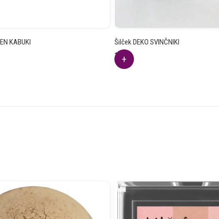
EN KABUKI
Šilček DEKO SVINČNIKI
1.89
€