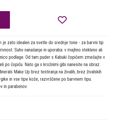

je zato idealen za svetle do srednje tone - za barvni tip
vnost. Suho nanašanje in uporaba: v majhno stekleno ali
onico podlage. Od tam puder s Kabuki čopičem zmešajte v
i po čopiču. Nato ga s krožnimi gibi nanesite na obraz.
Minerals Make Up brez testiranja na živalih, brez živalskih
gike in vse tipe kože, razvrščene po barvnem tipu.
ov in parabenov.