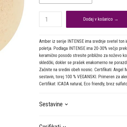
Amber iz serije INTENSE ima srednje svetel ton in 
poletja. Podlaga INTENSE ima 20-30% večjo prekri
keramično posodo stresite približno za noževo k
skledčki, dokler se prašek enakomerno ne porazdel
Začnite na sredini obeh nosnic. Certifikati: Angel 
sestavin, torej 100 % VEGANSKI. Primeren za aler
Certifikat: ICADA natural, Eco friendly, brez sulfat
Sestavine
Cerifikati