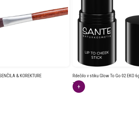
SENČILA & KOREKTURE
Rdečilo v stiku Glow To Go 02 EKO 6
7.51
€