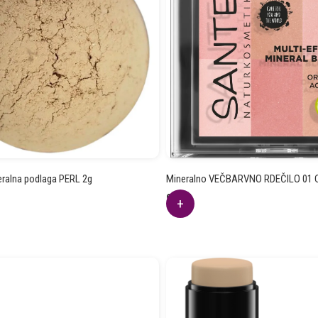
eralna podlaga PERL 2g
Mineralno VEČBARVNO RDEČILO 01 C
9.46
€