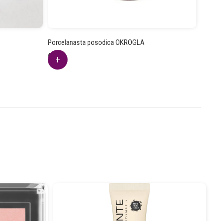
Porcelanasta posodica OKROGLA
6.41
€