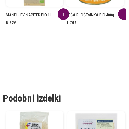
MANDLJEV NAPITEK BIO 1L
LEČA PLOČEVINKA BIO 400g
R
B
5.22
€
1.70
€
2
Podobni izdelki