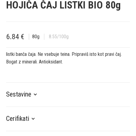
HOJIČA ČAJ LISTKI BIO 80g
6.84
€
80
g
8.55
/100g
listki banča čaja. Ne vsebuje teina. Pripraviš isto kot pravi čaj.
Bogat z minerali. Antioksidant.
Sestavine
Cerifikati