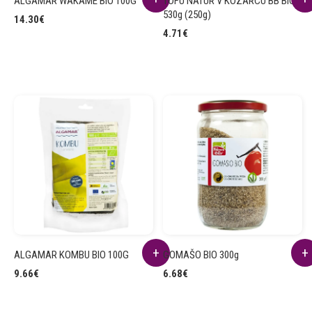
ALGAMAR WAKAME BIO 100G
TOFU NATUR V KOZARCU BB BIO
530g (250g)
14.30
€
4.71
€
ALGAMAR KOMBU BIO 100G
GOMAŠO BIO 300g
9.66
€
6.68
€