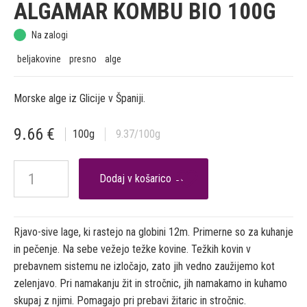
ALGAMAR KOMBU BIO 100G
Na zalogi
beljakovine
presno
alge
Morske alge iz Glicije v Španiji.
9.66
€
100
g
9.37
/100g

Rjavo-sive lage, ki rastejo na globini 12m. Primerne so za kuhanje
in pečenje. Na sebe vežejo težke kovine. Težkih kovin v
prebavnem sistemu ne izločajo, zato jih vedno zaužijemo kot
zelenjavo. Pri namakanju žit in stročnic, jih namakamo in kuhamo
skupaj z njimi. Pomagajo pri prebavi žitaric in stročnic.