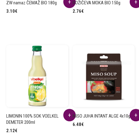
ZW namaz ČEMAŽ BIO 180g
ROŽIČEVA MOKA BIO 150g
3.10
€
2.76
€
LIMONIN 100% SOK VOELKEL
MISO JUHA INTANT ALGE 4x10g
DEMETER 200ml
6.48
€
2.12
€