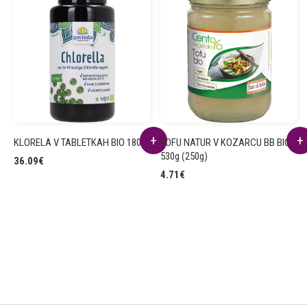
KLORELA V TABLETKAH BIO 180g
TOFU NATUR V KOZARCU BB BIO
530g (250g)
36.09
€
4.71
€