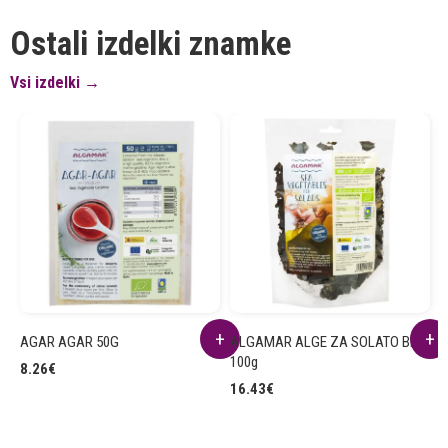
Ostali izdelki znamke
Vsi izdelki →
AGAR AGAR 50G
ALGAMAR ALGE ZA SOLATO BIO
A
100g
8.26
€
1
16.43
€