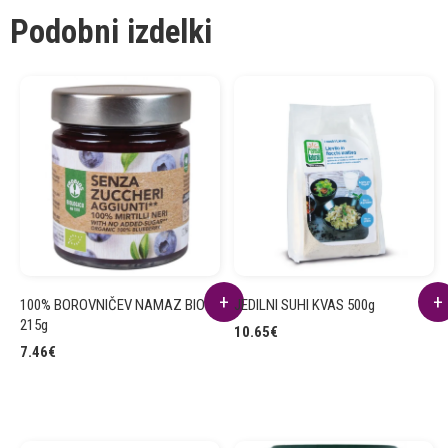
Podobni izdelki
100% BOROVNIČEV NAMAZ BIO
JEDILNI SUHI KVAS 500g
215g
10.65
€
7.46
€