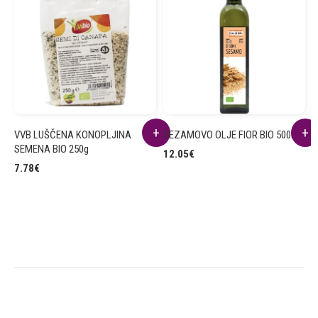
VVB LUŠČENA KONOPLJINA
SEZAMOVO OLJE FIOR BIO 500ml
B
SEMENA BIO 250g
5
12.05
€
7.78
€
3