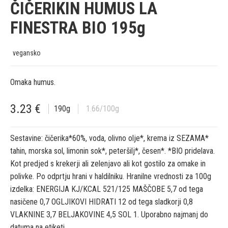
ČIČERIKIN HUMUS LA
FINESTRA BIO 195g
vegansko
Omaka humus.
3.23
€
190
g
1.66
/100g
Sestavine: čičerika*60%, voda, olivno olje*, krema iz SEZAMA*
tahin, morska sol, limonin sok*, peteršilj*, česen*. *BIO pridelava.
Kot predjed s krekerji ali zelenjavo ali kot gostilo za omake in
polivke. Po odprtju hrani v haldilniku. Hranilne vrednosti za 100g
izdelka: ENERGIJA KJ/KCAL 521/125 MAŠČOBE 5,7 od tega
nasičene 0,7 OGLJIKOVI HIDRATI 12 od tega sladkorji 0,8
VLAKNINE 3,7 BELJAKOVINE 4,5 SOL 1. Uporabno najmanj do
datuma na etiketi.