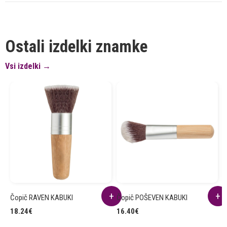
Ostali izdelki znamke
Vsi izdelki →
Čopič RAVEN KABUKI
Čopič POŠEVEN KABUKI
Š
18.24
€
16.40
€
1