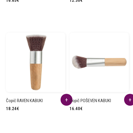
16.65
€
12.30
€
Čopič RAVEN KABUKI
Čopič POŠEVEN KABUKI
18.24
€
16.40
€