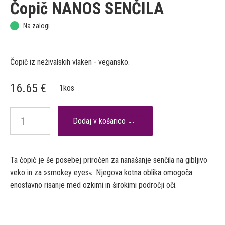
Čopič NANOS SENČILA
Na zalogi
Čopič iz neživalskih vlaken - vegansko.
16.65
€
1
kos

Ta čopič je še posebej priročen za nanašanje senčila na gibljivo
veko in za »smokey eyes«. Njegova kotna oblika omogoča
enostavno risanje med ozkimi in širokimi področji oči.