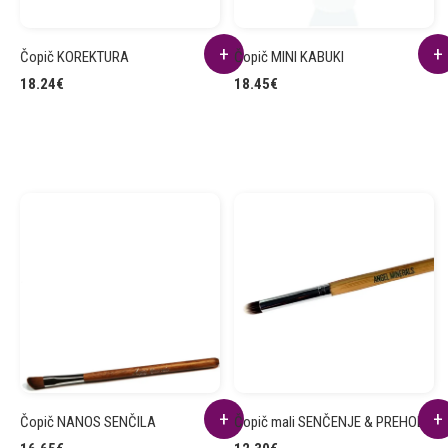
Čopič KOREKTURA
Čopič MINI KABUKI
18.24
€
18.45
€
Čopič NANOS SENČILA
Čopič mali SENČENJE & PREHODI