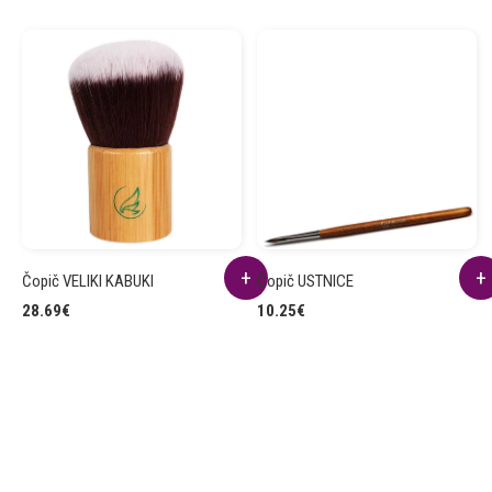
Čopič VELIKI KABUKI
Čopič USTNICE
28.69
€
10.25
€