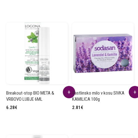
Breakout-stop BIO META &
Rastlinsko milo v kosu SIVKA
VRBOVO LUBJE 6ML
KAMILICA 100g
6.28
€
2.81
€