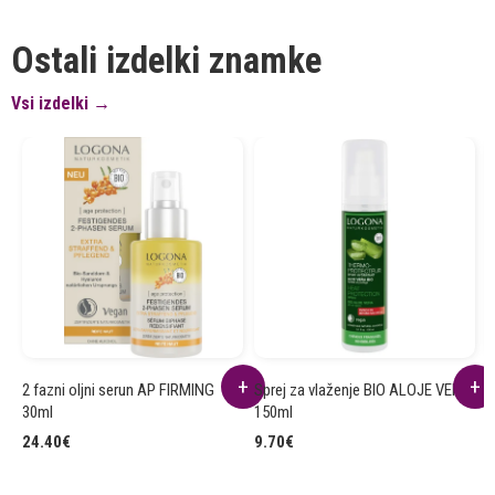
Ostali izdelki znamke
Vsi izdelki →
2 fazni oljni serun AP FIRMING
Sprej za vlaženje BIO ALOJE VERA
Š
30ml
150ml
V
24.40
€
9.70
€
9