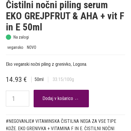
Čistilni nočni piling serum
EKO GREJPFRUT & AHA + vit F
in E 50ml
Na zalogi
vegansko
NOVO
Eko veganski nočni piling z grenivko, Logona.
14.93
€
50
ml
33.15
/100g

#NEGOVANJE# VITAMINSKA ČISTILNA NEGA ZA VSE TIPE
KOŽE. EKO GRENIVKA + VITAMINA F IN E. ČISTILNI NOČNI