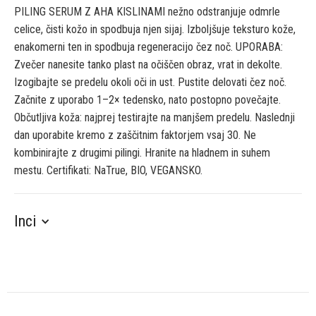
PILING SERUM Z AHA KISLINAMI nežno odstranjuje odmrle
celice, čisti kožo in spodbuja njen sijaj. Izboljšuje teksturo kože,
enakomerni ten in spodbuja regeneracijo čez noč. UPORABA:
Zvečer nanesite tanko plast na očiščen obraz, vrat in dekolte.
Izogibajte se predelu okoli oči in ust. Pustite delovati čez noč.
Začnite z uporabo 1–2× tedensko, nato postopno povečajte.
Občutljiva koža: najprej testirajte na manjšem predelu. Naslednji
dan uporabite kremo z zaščitnim faktorjem vsaj 30. Ne
kombinirajte z drugimi pilingi. Hranite na hladnem in suhem
mestu. Certifikati: NaTrue, BIO, VEGANSKO.
Inci