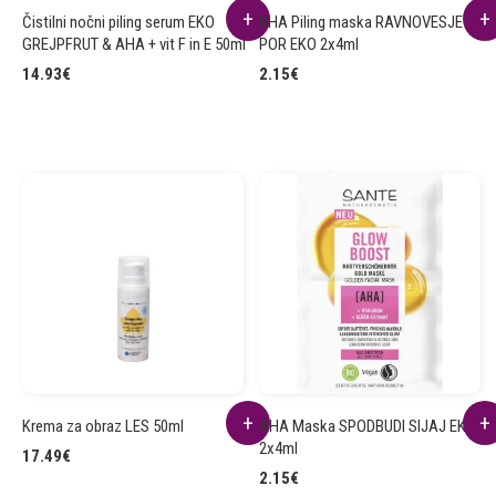
Čistilni nočni piling serum EKO
BHA Piling maska RAVNOVESJE
GREJPFRUT & AHA + vit F in E 50ml
POR EKO 2x4ml
14.93
€
2.15
€
Krema za obraz LES 50ml
AHA Maska SPODBUDI SIJAJ EKO
2x4ml
17.49
€
2.15
€