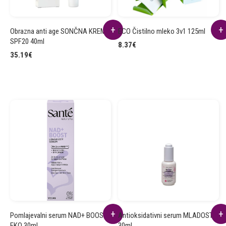
Obrazna anti age SONČNA KREMA
ECO Čistilno mleko 3v1 125ml
SPF20 40ml
8.37
€
35.19
€
Pomlajevalni serum NAD+ BOOST
Antioksidativni serum MLADOST
EKO 30ml
30ml