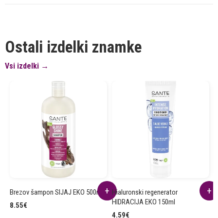
Ostali izdelki znamke
Vsi izdelki →
Brezov šampon SIJAJ EKO 500ml
Hialuronski regenerator
B
HIDRACIJA EKO 150ml
8.55
€
7
4.59
€