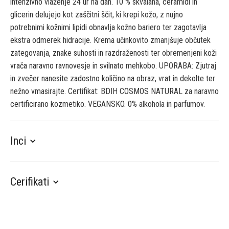
intenzivno vlaženje 24 ur na dan. 10 % skvalana, ceramidi in
glicerin delujejo kot zaščitni ščit, ki krepi kožo, z nujno
potrebnimi kožnimi lipidi obnavlja kožno bariero ter zagotavlja
ekstra odmerek hidracije. Krema učinkovito zmanjšuje občutek
zategovanja, znake suhosti in razdraženosti ter obremenjeni koži
vrača naravno ravnovesje in svilnato mehkobo. UPORABA: Zjutraj
in zvečer nanesite zadostno količino na obraz, vrat in dekolte ter
nežno vmasirajte. Certifikat: BDIH COSMOS NATURAL za naravno
certificirano kozmetiko. VEGANSKO. 0% alkohola in parfumov.
Inci
Cerifikati