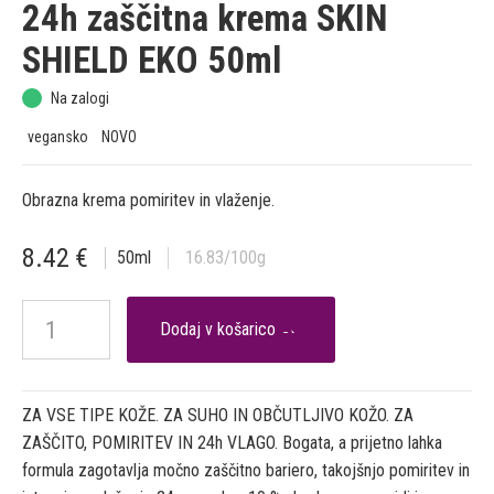
24h zaščitna krema SKIN
SHIELD EKO 50ml
Na zalogi
vegansko
NOVO
Obrazna krema pomiritev in vlaženje.
8.42
€
50
ml
16.83
/100g

ZA VSE TIPE KOŽE. ZA SUHO IN OBČUTLJIVO KOŽO. ZA
ZAŠČITO, POMIRITEV IN 24h VLAGO. Bogata, a prijetno lahka
formula zagotavlja močno zaščitno bariero, takojšnjo pomiritev in