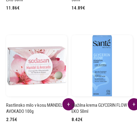
11.86
€
14.89
€
Rastlinsko milo v kosu MANDELJ
Vlažilna krema GLYCERIN FLOW
AVOKADO 100g
EKO 50ml
2.75
€
8.42
€