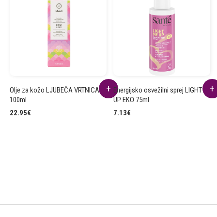
Olje za kožo LJUBEČA VRTNICA
Energijsko osvežilni sprej LIGHT ME
100ml
UP EKO 75ml
22.95
€
7.13
€