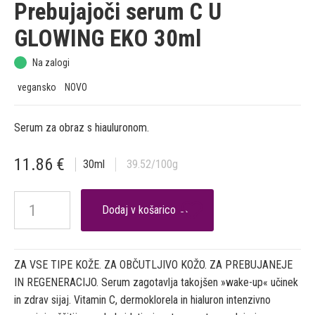
Prebujajoči serum C U
GLOWING EKO 30ml
Na zalogi
vegansko
NOVO
Serum za obraz s hiauluronom.
11.86
€
30
ml
39.52
/100g

ZA VSE TIPE KOŽE. ZA OBČUTLJIVO KOŽO. ZA PREBUJANEJE
IN REGENERACIJO. Serum zagotavlja takojšen »wake-up« učinek
in zdrav sijaj. Vitamin C, dermoklorela in hialuron intenzivno