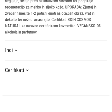
negujejo, ščitijo pred oksidativnim stresom ter podpirajo
regeneracijo za mehko in sijočo kožo. UPORABA: Zjutraj in
zvečer nanesite 1-2 potisni enoti na očiščen obraz, vrat in
dekolte ter nežno vmasirajte. Certifikat: BDIH COSMOS
NATURAL za naravno certificirano kozmetiko. VEGANSKO. 0%
alkohola in parfumov.
Inci
Cerifikati