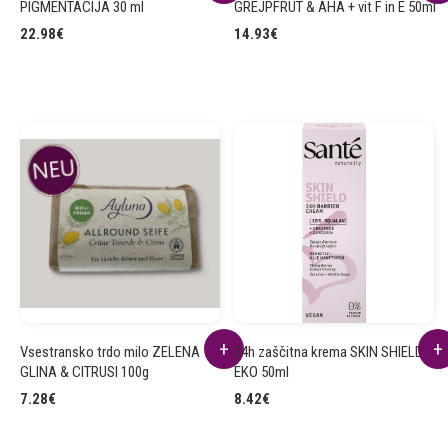
PIGMENTACIJA 30 ml
GREJPFRUT & AHA + vit F in E 50ml
22.98
€
14.93
€
Vsestransko trdo milo ZELENA
24h zaščitna krema SKIN SHIELD
GLINA & CITRUSI 100g
EKO 50ml
7.28
€
8.42
€