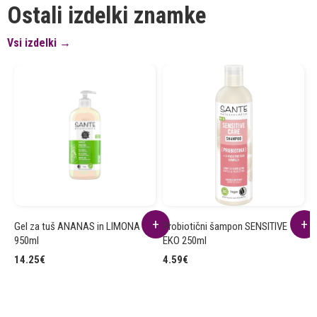
Ostali izdelki znamke
Vsi izdelki →
Gel za tuš ANANAS in LIMONA
Probiotični šampon SENSITIVE
K
950ml
EKO 250ml
7
14.25
€
4.59
€