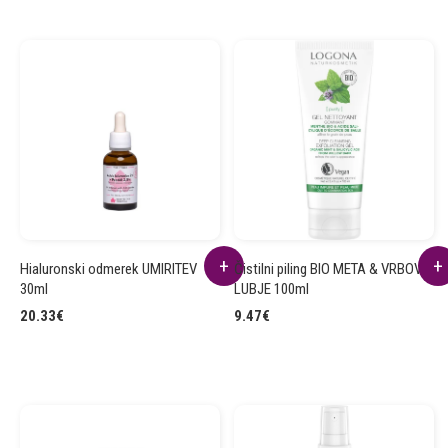
Hialuronski odmerek UMIRITEV
Čistilni piling BIO META & VRBOVO
30ml
LUBJE 100ml
20.33
€
9.47
€