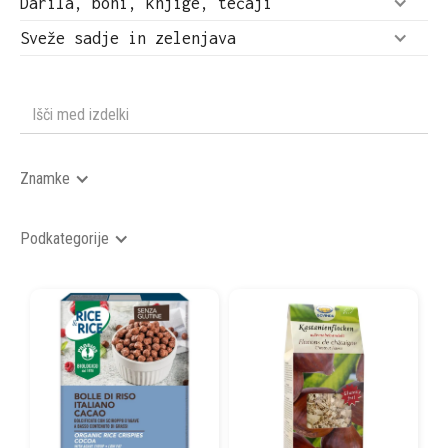
Darila, boni, knjige, tečaji
Sveže sadje in zelenjava
Znamke
Podkategorije