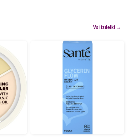
Vsi izdelki →