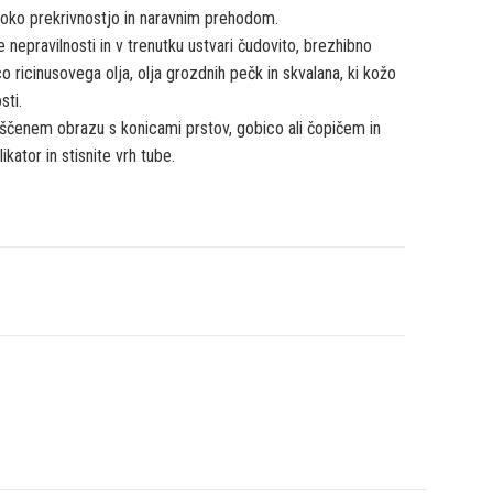
soko prekrivnostjo in naravnim prehodom.
epravilnosti in v trenutku ustvari čudovito, brezhibno
ricinusovega olja, olja grozdnih pečk in skvalana, ki kožo
sti.
čenem obrazu s konicami prstov, gobico ali čopičem in
ikator in stisnite vrh tube.