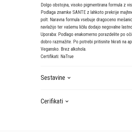
Dolgo obstojna, visoko pigmentirana formula z vi
Podlaga znamke SANTE z lahkoto prekrije majhne n
polt. Naravna formula vsebuje dragoceno mešanico 
navlažijo ter vašemu ličilu dodajo negovalne lastno
Uporaba: Podlago enakomerno porazdelite po očiš
dobro razmažite. Po potrebi pritisnite hkrati na apl
Vegansko. Brez alkohola.
Certifikati: NaTrue
Sestavine
Cerifikati