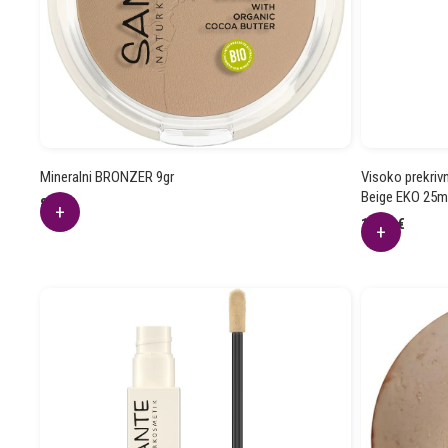
Mineralni BRONZER 9gr
Visoko prekri
Beige EKO 25m
8.80
€
16.64
€