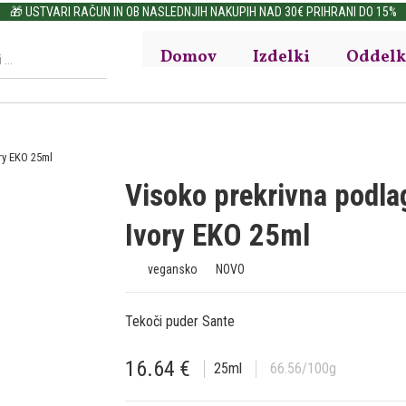
🎁 USTVARI RAČUN IN OB NASLEDNJIH NAKUPIH NAD 30€ PRIHRANI DO 15%
Domov
Izdelki
Oddelk
ry EKO 25ml
Visoko prekrivna podl
Ivory EKO 25ml
vegansko
NOVO
Tekoči puder Sante
16.64
€
25
ml
66.56
/100g