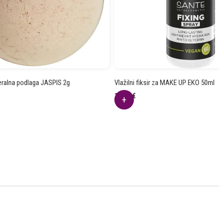
eralna podlaga JASPIS 2g
Vlažilni fiksir za MAKE UP EKO 50ml
10.70
€