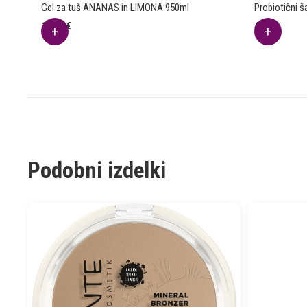
Gel za tuš ANANAS in LIMONA 950ml
Probiotični 
14.25
€
4.59
€
Podobni izdelki