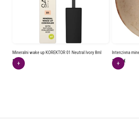
Mineralni wake up KOREKTOR 01 Neutral Ivory 8ml
Intenzivna min
8.28
€
25.62
€