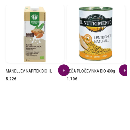
MANDLJEV NAPITEK BIO 1L
LEČA PLOČEVINKA BIO 400g
R
B
5.22
€
1.70
€
2