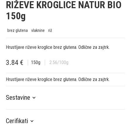
RIŽEVE KROGLICE NATUR BIO
150g
brez glutena
vlaknine
riž
Hrustljave riževe kroglice brez glutena. Odlične za zajtrk.
3.84
€
150
g
2.56
/100g
Hrustljave riževe kroglice brez glutena. Odlične za zajtrk.
Sestavine
Cerifikati