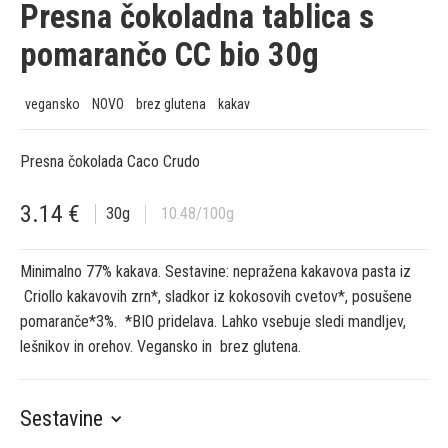
Presna čokoladna tablica s
pomarančo CC bio 30g
vegansko
NOVO
brez glutena
kakav
Presna čokolada Caco Crudo
3.14
€
30
g
10.48
/100g
Minimalno 77% kakava. Sestavine: nepražena kakavova pasta iz
Criollo kakavovih zrn*, sladkor iz kokosovih cvetov*, posušene
pomaranče*3%. *BIO pridelava. Lahko vsebuje sledi mandljev,
lešnikov in orehov. Vegansko in brez glutena.
Sestavine