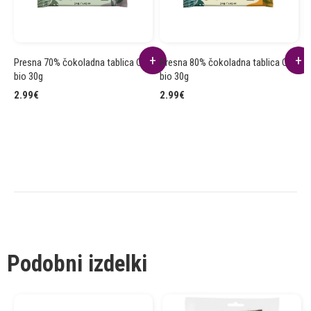
Presna 70% čokoladna tablica CC
Presna 80% čokoladna tablica CC
P
bio 30g
bio 30g
b
2.99
€
2.99
€
2
Podobni izdelki