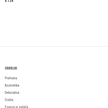
4.12
€
ODDELKI
Prehrana
Kozmetika
Dekorativa
Čistila
Esence in zelišča