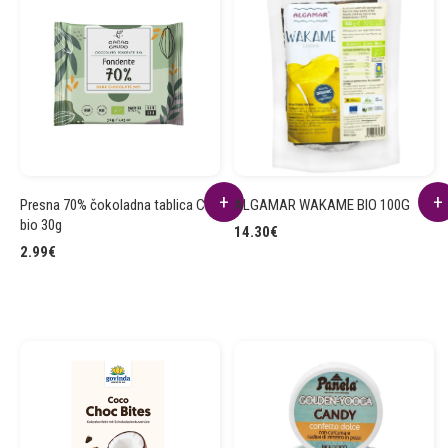
Presna 70% čokoladna tablica CC
ALGAMAR WAKAME BIO 100G
bio 30g
14.30
€
2.99
€