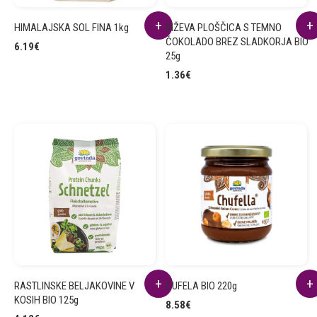
HIMALAJSKA SOL FINA 1kg
RIŽEVA PLOŠČICA S TEMNO
ČOKOLADO BREZ SLADKORJA BIO
6.19
€
25g
1.36
€
RASTLINSKE BELJAKOVINE V
ČUFELA BIO 220g
KOSIH BIO 125g
8.58
€