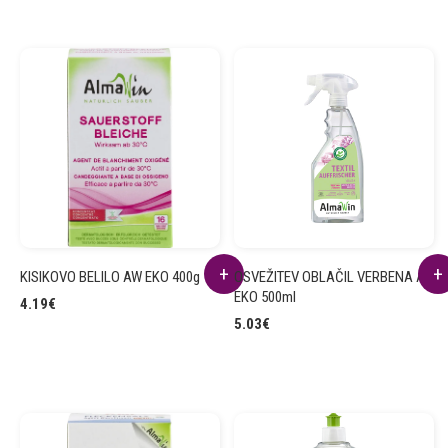
KISIKOVO BELILO AW EKO 400g
OSVEŽITEV OBLAČIL VERBENA AW
EKO 500ml
4.19
€
5.03
€