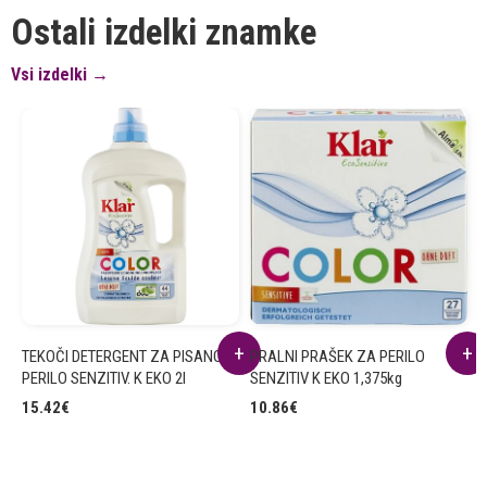
Ostali izdelki znamke
Vsi izdelki →
TEKOČI DETERGENT ZA PISANO
PRALNI PRAŠEK ZA PERILO
T
PERILO SENZITIV. K EKO 2l
SENZITIV K EKO 1,375kg
O
15.42
€
10.86
€
5