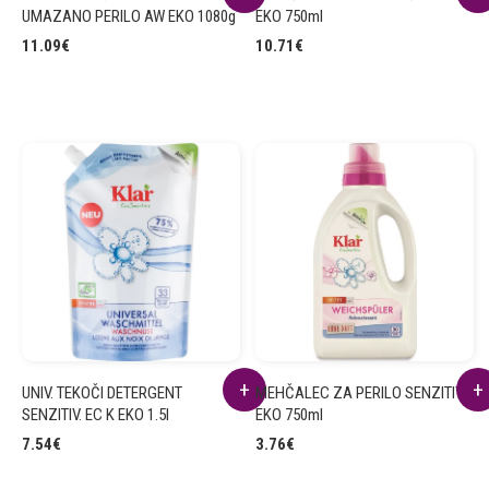
UMAZANO PERILO AW EKO 1080g
EKO 750ml
11.09
€
10.71
€
UNIV. TEKOČI DETERGENT
MEHČALEC ZA PERILO SENZITIV K
SENZITIV. EC K EKO 1.5l
EKO 750ml
7.54
€
3.76
€