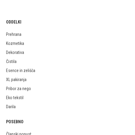
ODDELKI
Prehrana
Kozmetika
Dekorativa
Čistila
Esence in zelišča
XL pakiranja
Pribor za nego
Eko tekstil
Darila
POSEBNO
Članski popust