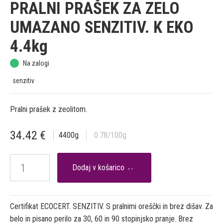
PRALNI PRAŠEK ZA ZELO
UMAZANO SENZITIV. K EKO
4.4kg
Na zalogi
senzitiv
Pralni prašek z zeolitom.
34.42
€
4400
g
0.78
/100g

Certifikat ECOCERT. SENZITIV. S pralnimi oreščki in brez dišav. Za
belo in pisano perilo za 30, 60 in 90 stopinjsko pranje. Brez