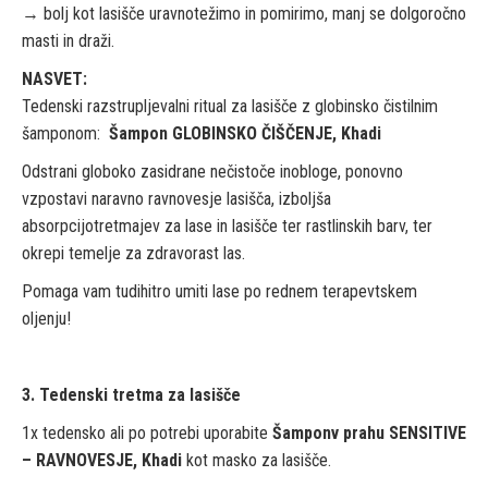
→ bolj kot lasišče uravnotežimo in pomirimo, manj se dolgoročno
masti in draži.
NASVET:
Tedenski razstrupljevalni ritual za lasišče z globinsko čistilnim
šamponom: ⁠
Šampon GLOBINSKO ČIŠČENJE, Khadi
Odstrani globoko zasidrane nečistoče inobloge, ponovno
vzpostavi naravno ravnovesje lasišča, izboljša
absorpcijotretmajev za lase in lasišče ter rastlinskih barv, ter
okrepi temelje za zdravorast las. ⁠
⁠Pomaga vam tudihitro umiti lase po rednem terapevtskem
oljenju!
3. Tedenski tretma za lasišče
1x tedensko ali po potrebi uporabite
Šamponv prahu SENSITIVE
– RAVNOVESJE, Khadi
kot masko za lasišče.