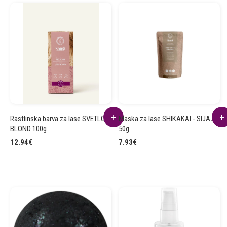
Rastlinska barva za lase SVETLO
Maska za lase SHIKAKAI - SIJAJ
BLOND 100g
50g
12.94
€
7.93
€