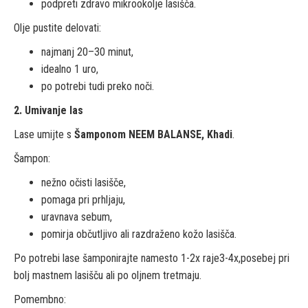
podpreti zdravo mikrookolje lasišča.
Olje pustite delovati:
najmanj 20–30 minut,
idealno 1 uro,
po potrebi tudi preko noči.
2. Umivanje las
Lase umijte s
Šamponom NEEM BALANSE, Khadi
.
Šampon:
nežno očisti lasišče,
pomaga pri prhljaju,
uravnava sebum,
pomirja občutljivo ali razdraženo kožo lasišča.
Po potrebi lase šamponirajte namesto 1-2x raje3-4x,posebej pri
bolj mastnem lasišču ali po oljnem tretmaju.
Pomembno: