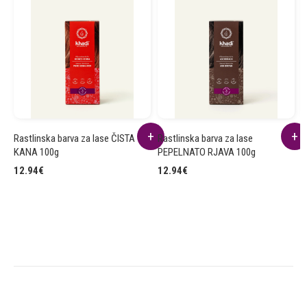
Rastlinska barva za lase ČISTA
Rastlinska barva za lase
R
KANA 100g
PEPELNATO RJAVA 100g
B
12.94
€
12.94
€
1