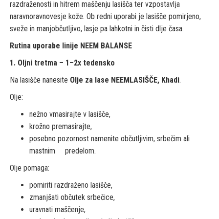
razdraženosti in hitrem maščenju lasišča ter vzpostavlja
naravnoravnovesje kože. Ob redni uporabi je lasišče pomirjeno,
sveže in manjobčutljivo, lasje pa lahkotni in čisti dlje časa.
Rutina uporabe linije NEEM BALANSE
1. Oljni tretma – 1–2x tedensko
Na lasišče nanesite
Olje za lase NEEMLASIŠČE, Khadi
.
Olje:
nežno vmasirajte v lasišče,
krožno premasirajte,
posebno pozornost namenite občutljivim, srbečim ali
mastnim predelom.
Olje pomaga:
pomiriti razdraženo lasišče,
zmanjšati občutek srbečice,
uravnati maščenje,