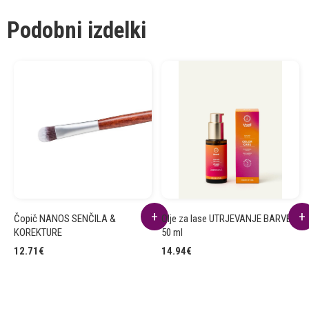
Podobni izdelki
Čopič NANOS SENČILA &
Olje za lase UTRJEVANJE BARVE
KOREKTURE
50 ml
12.71
€
14.94
€