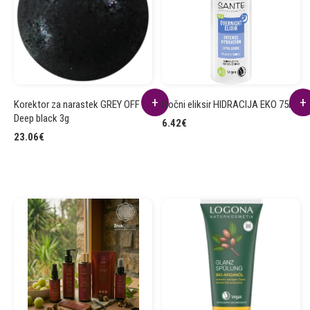
Korektor za narastek GREY OFF
Nočni eliksir HIDRACIJA EKO 75ml
Deep black 3g
6.42
€
23.06
€