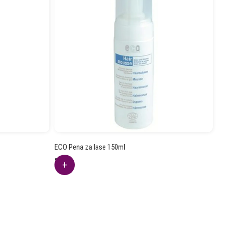
ECO Pena za lase 150ml
8.57
€