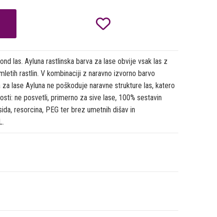

d las. Ayluna rastlinska barva za lase obvije vsak las z
mletih rastlin. V kombinaciji z naravno izvorno barvo
a za lase Ayluna ne poškoduje naravne strukture las, katero
sti: ne posvetli, primerno za sive lase, 100% sestavin
ida, resorcina, PEG ter brez umetnih dišav in
L.