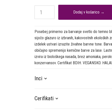
Posebej primerno za barvanje svetlo do temno blon
sijočo glazuro iz izbranih, kakovostnih ekoloških z
izdelek ustvari izrazite živahne barvne tone. Barv
običajno spremenijo kemične barve za lase. Lastno
izvira iz biološkega nasada, brez amoniaka, peroks
konzervansov. Certifikat BDIH. VEGANSKO. HALA
Inci
Cerifikati