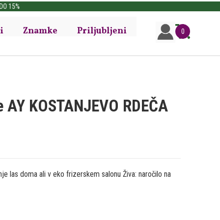
i
Znamke
Priljubljeni
0
lase AY KOSTANJEVO RDEČA
je las doma ali v eko frizerskem salonu Živa: naročilo na