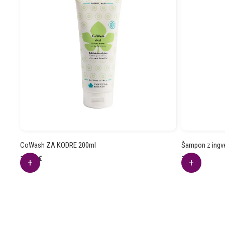
CoWash ZA KODRE 200ml
Šampon z ingve
18.23
€
3.44
€