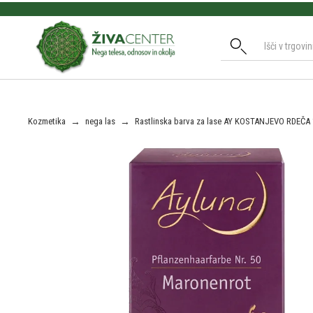
Slide 2 of 3.
Kozmetika
→
nega las
→
Rastlinska barva za lase AY KOSTANJEVO RDEČA