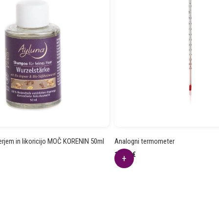
rjem in likoricijo MOČ KORENIN 50ml
Analogni termometer
18.94
€