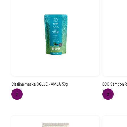
Čistilna maska OGLJE - AMLA 50g
ECO Šampon R
7.93
€
7.30
€