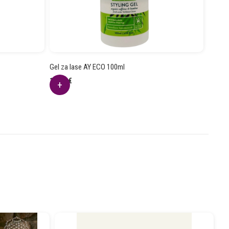
Gel za lase AY ECO 100ml
11.31
€