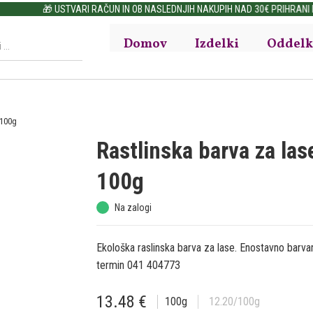
🎁 USTVARI RAČUN IN OB NASLEDNJIH NAKUPIH NAD 30€ PRIHRANI DO 15%
Domov
Izdelki
Oddelk
 100g
Rastlinska barva za 
100g
Na zalogi
Ekološka raslinska barva za lase. Enostavno barvan
termin 041 404773
13.48
€
100
g
12.20
/100g