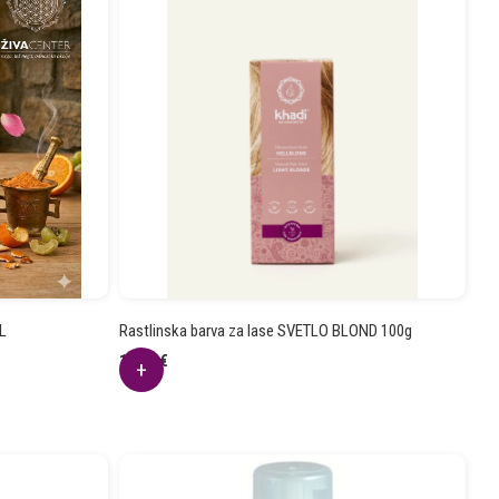
AL
Rastlinska barva za lase SVETLO BLOND 100g
12.94
€