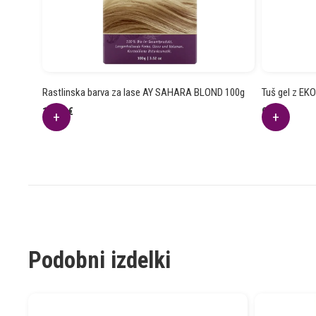
Rastlinska barva za lase AY SAHARA BLOND 100g
Tuš gel z E
13.48
€
9.34
€
Podobni izdelki