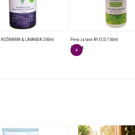
KO ROŽMARIN & LAVANDA 250ml
Pena za lase AY ECO 150ml
12.20
€