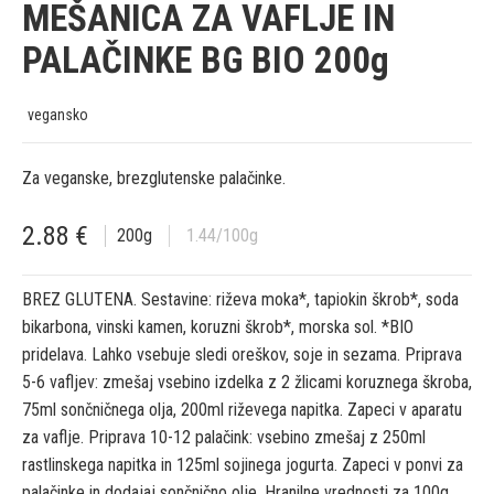
MEŠANICA ZA VAFLJE IN
PALAČINKE BG BIO 200g
vegansko
Za veganske, brezglutenske palačinke.
2.88
€
200
g
1.44
/100g
BREZ GLUTENA. Sestavine: riževa moka*, tapiokin škrob*, soda
bikarbona, vinski kamen, koruzni škrob*, morska sol. *BIO
pridelava. Lahko vsebuje sledi oreškov, soje in sezama. Priprava
5-6 vafljev: zmešaj vsebino izdelka z 2 žlicami koruznega škroba,
75ml sončničnega olja, 200ml riževega napitka. Zapeci v aparatu
za vaflje. Priprava 10-12 palačink: vsebino zmešaj z 250ml
rastlinskega napitka in 125ml sojinega jogurta. Zapeci v ponvi za
palačinke in dodajaj sončnično olje. Hranilne vrednosti za 100g