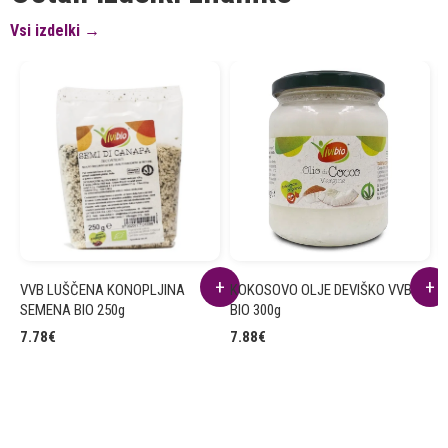
Vsi izdelki →
VVB LUŠČENA KONOPLJINA
KOKOSOVO OLJE DEVIŠKO VVB
S
SEMENA BIO 250g
BIO 300g
1
7.78
€
7.88
€