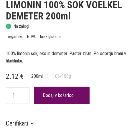
LIMONIN 100% SOK VOELKEL
DEMETER 200ml
Na zalogi
vegansko
NOVO
brez glutena
100% limonin sok, eko in demeter. Pasteriziran. Po odprtju hrani v
hladilniku.
2.12
€
200
ml
1.06
/100g

Cerifikati