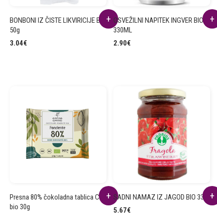
BONBONI IZ ČISTE LIKVIRICIJE BIO
OSVEŽILNI NAPITEK INGVER BIO
50g
330ML
3.04
€
2.90
€
Presna 80% čokoladna tablica CC
SADNI NAMAZ IZ JAGOD BIO 330g
bio 30g
5.67
€