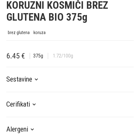
KORUZNI KOSMIČI BREZ
GLUTENA BIO 375g
brez glutena
koruza
6.45
€
375
g
1.72
/100g
Sestavine
Cerifikati
Alergeni