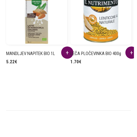
MANDLJEV NAPITEK BIO 1L
LEČA PLOČEVINKA BIO 400g
R
B
5.22
€
1.70
€
2