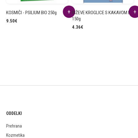
KOSMIČI - PSILIUM BIO 250g
RIŽEVE KROGLICE S KAKAVOM BIO
150g
9.50
€
4.36
€
ODDELKI
Prehrana
Kozmetika