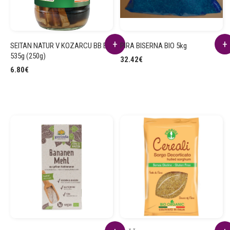
SEITAN NATUR V KOZARCU BB BIO
PIRA BISERNA BIO 5kg
535g (250g)
32.42
€
6.80
€