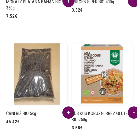
MOKA IZ PLATANA BANAN BIO
LUŠČEN SIREK BIO 400g
350g
3.32
€
7.52
€
ČRNI RIŽ BIO 5kg
KUS KUS KORUZNI BREZ GLUTENA
BIO 250g
45.42
€
3.58
€