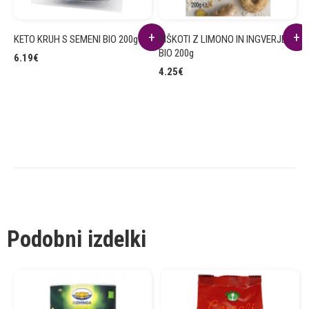
KETO KRUH S SEMENI BIO 200g
PIŠKOTI Z LIMONO IN INGVERJEM
Č
BIO 200g
B
6.19
€
4.25
€
7
Podobni izdelki