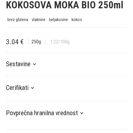
KOKOSOVA MOKA BIO 250ml
brez glutena
vlaknine
beljakovine
kokos
3.04
€
250
g
1.22
/100g
Sestavine
Cerifikati
Povprečna hranilna vrednost