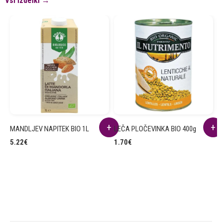
Vsi izdelki →
MANDLJEV NAPITEK BIO 1L
LEČA PLOČEVINKA BIO 400g
R
B
5.22
€
1.70
€
2