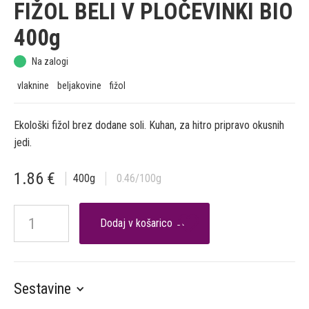
FIŽOL BELI V PLOČEVINKI BIO
400g
Na zalogi
vlaknine
beljakovine
fižol
Ekološki fižol brez dodane soli. Kuhan, za hitro pripravo okusnih
jedi.
1.86
€
400
g
0.46
/100g

Sestavine