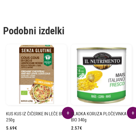
Podobni izdelki
KUS KUS IZ ČIČERIKE IN LEČE BIO
SLADKA KORUZA PLOČEVINKA
250g
BIO 340g
5.69
€
2.57
€