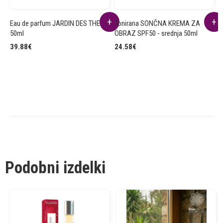
Eau de parfum JARDIN DES THES
Tonirana SONČNA KREMA ZA
D
50ml
OBRAZ SPF50 - srednja 50ml
8
39.88
€
24.58
€
Podobni izdelki