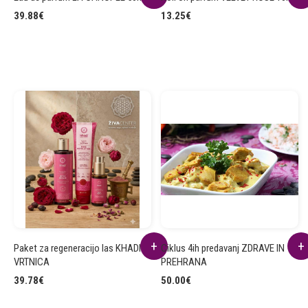
39.88
€
13.25
€
Paket za regeneracijo las KHADI
Ciklus 4ih predavanj ZDRAVE IN
VRTNICA
PREHRANA
39.78
€
50.00
€