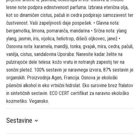
lesne note podpira edinstvenost parfuma. Izbrana eterična olja,
kot so dinamičen cistus, pačuli in cedra podpirajo samozavest ter
čustvenost. Vaši zapeljivosti daje pospešek. • Glavna nota:
bergamotka, limona, pomaranča, mandarina • Srčna nota: ylang
ylang, jasmin, iris, vijolica, heliotrop, dišeči oljkovec, janež •
Osnovna nota: karamela, mandlji, tonka, gvajak, mira, cedra, pačuli,
vanilja, cistus, sandalovina Uporaba: Nanesite kadar želite na
pulzirajoče dele telesa: kožo vratu in notranjih zapestij ter na
sončni pletež. 100% sestavin je naravnega izvora, 87% sestavin je
organskih. Proizvodnja Agen, Francija. Osnova je ekološki
pšenični alkohol in eko vrtnični hidrolat. Eko surovine brez ftalatov
in sintetičnih sestavin. ECO CERT certifikat za naravno ekološko
kozmetiko. Vegansko.
Sestavine