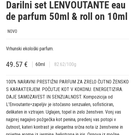
Darilni set LENVOUTANTE eau
de parfum 50ml & roll on 10ml
NOVO
Vrhunski ekološki parfum.
49.57
€
60
ml
82.62
/100g
100% NARAVNI PRESTIŽNI PARFUM ZA ZRELO ČUTNO ŽENSKO
S KARAKTERJEM. POČUTJE KOT V KOKONU. ENERGETIZIRA.
DAJE SAMOZAVEST IN SENZUALNOST. Kompozicija od
L'Envoutante=zapeljiv je istočasno senzualen, sofisticiran,
delikaten in vztrajen. Uglajen, topel in zelo ženstven. Vonj vas
najprej nagajivo požgečka kot penina, predenj vas potopi v
čutnost, kateri kontrast je elegantna srčna nota iz ženstvene in
prijetne arome iz jasmina, heliotropa in iris. Osnova iz močne