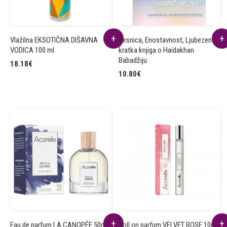
Vlažilna EKSOTIČNA DIŠAVNA
Resnica, Enostavnost, Ljubezen -
VODICA 100 ml
kratka knjiga o Haidakhan
Babadžiju
18.18
€
10.80
€
Eau de parfum LA CANOPÉE 50ml
Roll on parfum VELVET ROSE 10ml