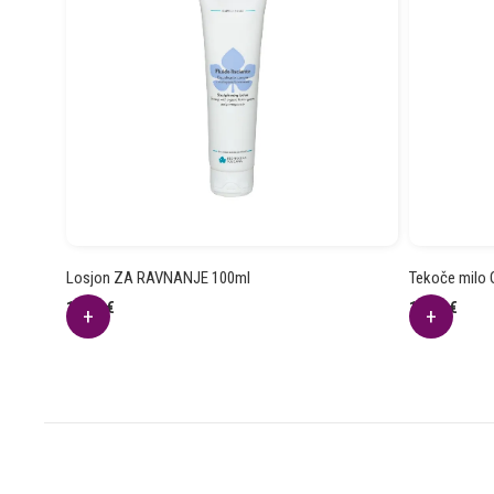
Losjon ZA RAVNANJE 100ml
Tekoče milo
12.11
€
15.24
€