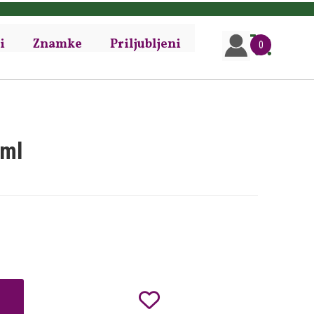
i
Znamke
Priljubljeni
0
ml
