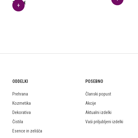
10.14
€
ODDELKI
POSEBNO
Prehrana
Članski popust
Kozmetika
Akcije
Dekorativa
Aktualni izdelki
Čistila
Vaši priljubljeni izdelki
Esence in zelišča