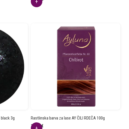
 black 3g
Rastlinska barva za lase AY ČILI RDEČA 100g
13.48
€