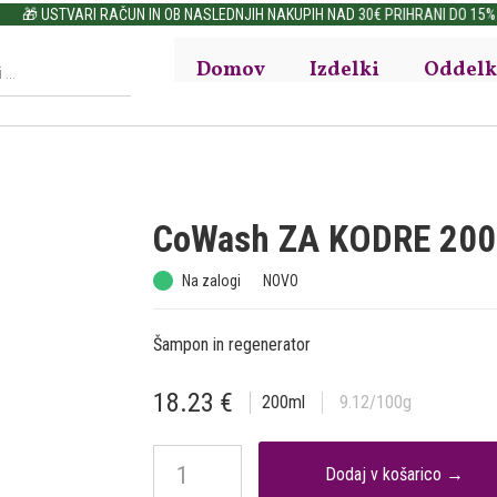
🎁 USTVARI RAČUN IN OB NASLEDNJIH NAKUPIH NAD 30€ PRIHRANI DO 15%
Domov
Izdelki
Oddelk
CoWash ZA KODRE 200
Na zalogi
NOVO
Šampon in regenerator
18.23
€
200
ml
9.12
/100g