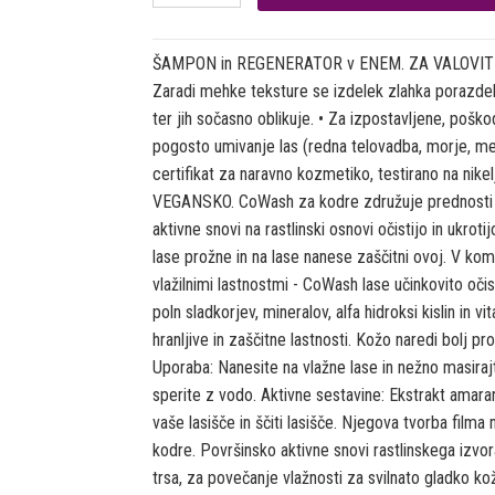
ŠAMPON in REGENERATOR v ENEM. ZA VALOVITE I
Zaradi mehke teksture se izdelek zlahka porazdeli 
ter jih sočasno oblikuje. • Za izpostavljene, poškod
pogosto umivanje las (redna telovadba, morje, meg
certifikat za naravno kozmetiko, testirano na nik
VEGANSKO. CoWash za kodre združuje prednosti 
aktivne snovi na rastlinski osnovi očistijo in ukro
lase prožne in na lase nanese zaščitni ovoj. V komb
vlažilnimi lastnostmi - CoWash lase učinkovito očist
poln sladkorjev, mineralov, alfa hidroksi kislin i
hranljive in zaščitne lastnosti. Kožo naredi bolj pr
Uporaba: Nanesite na vlažne lase in nežno masiraj
sperite z vodo. Aktivne sestavine: Ekstrakt amaran
vaše lasišče in ščiti lasišče. Njegova tvorba filma 
kodre. Površinsko aktivne snovi rastlinskega izvora
trsa, za povečanje vlažnosti za svilnato gladko ko