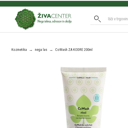
Slide 2 of 3.
Kozmetika
→
nega las
→
CoWash ZA KODRE 200ml