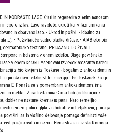
N KODRASTE LASE. Čisti in regenerira z enim nanosom.
in spere iz las. Lase razplete, ukroti kar v fazi umivanja
ovane in obarvane lase. • Ukroti in poživi. • Idealno za
la …). • Poživljajoče sadno sladke dišave. • AIAB eko bio
elj, dermatološko testirano, PRIJAZNO DO ŽIVALI,
šampona in balzama v enem izdelku. Blage površinsko
tijo lase v enem koraku. Vsebovani izvleček amaranta naredi
inaciji z bio kivijem iz Toskane - bogatim z antioksidanti in
i in jim da novo vitalnost ter energijo. Bio toskanski kivi je
n vitamina E. Ponaša se s pomembnim antioksidantom, ima
ožno in mehko. Zaradi vitamina C ima tudi čistilni učinek.
te, dokler ne nastane kremasta pena. Nato temeljito
tovih semen: polni ogljikovih hidratov in beljakovin, pomirja
na površini las in vlažilno delovanje pomaga definirati vaše
: čistijo učinkovito in nežno. Hemi-skvalan: iz sladkornega
žo.