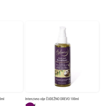
0ml
Intenzivno olje ČUDEŽNO DREVO 100ml
17.31
€