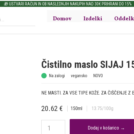
🎁 USTVARI RAČUN IN OB NASLEDNJIH NAKUPIH NAD 30€ PRIHRANI DO 15%
Domov
Izdelki
Oddelk
Čistilno maslo SIJAJ 
Na zalogi
vegansko
NOVO
NE MASTI. ZA VSE TIPE KOŽE. ZA ČIŠČENJE 
20.62
€
150
ml
13.75
/100g