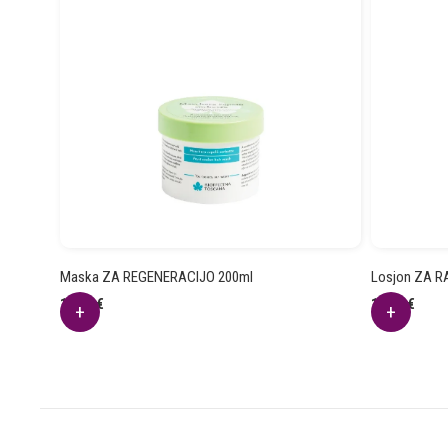
Maska ZA REGENERACIJO 200ml
Losjon ZA R
16.59
€
12.11
€