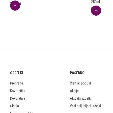
250ml
14.97
€
9.11
€
ODDELKI
POSEBNO
Prehrana
Članski popust
Kozmetika
Akcije
Dekorativa
Aktualni izdelki
Čistila
Vaši priljubljeni izdelki