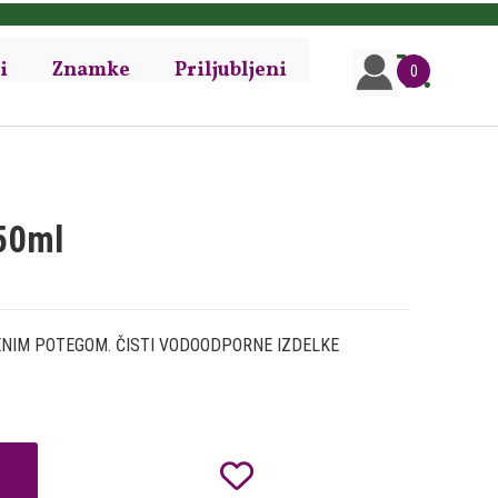
i
Znamke
Priljubljeni
0
150ml
Z ENIM POTEGOM. ČISTI VODOODPORNE IZDELKE
