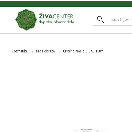
Slide 2 of 3.
Kozmetika
→
nega obraza
→
Čistilno maslo SIJAJ 150ml