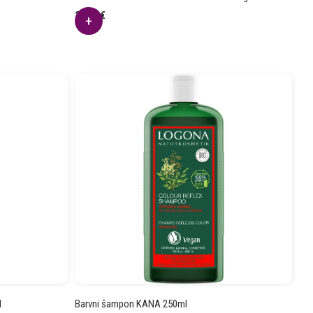
23.06
€
l
Barvni šampon KANA 250ml