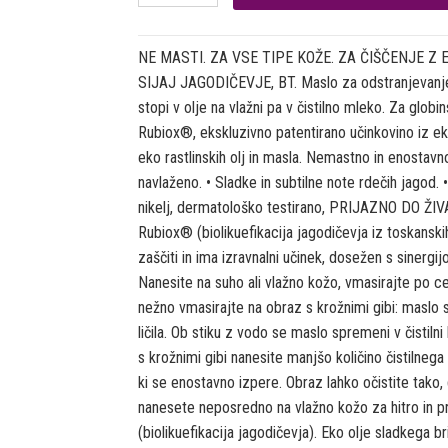
NE MASTI. ZA VSE TIPE KOŽE. ZA ČIŠČENJE Z 
SIJAJ JAGODIČEVJE, BT. Maslo za odstranjevanje li
stopi v olje na vlažni pa v čistilno mleko. Za globi
Rubiox®, ekskluzivno patentirano učinkovino iz e
eko rastlinskih olj in masla. Nemastno in enostavno
navlaženo. • Sladke in subtilne note rdečih jagod.
nikelj, dermatološko testirano, PRIJAZNO DO
Rubiox® (biolikuefikacija jagodičevja iz toskanskih
zaščiti in ima izravnalni učinek, dosežen s sinergi
Nanesite na suho ali vlažno kožo, vmasirajte po c
nežno vmasirajte na obraz s krožnimi gibi: maslo s
ličila. Ob stiku z vodo se maslo spremeni v čistilni
s krožnimi gibi nanesite manjšo količino čistilnega
ki se enostavno izpere. Obraz lahko očistite tako,
nanesete neposredno na vlažno kožo za hitro in p
(biolikuefikacija jagodičevja). Eko olje sladkega b