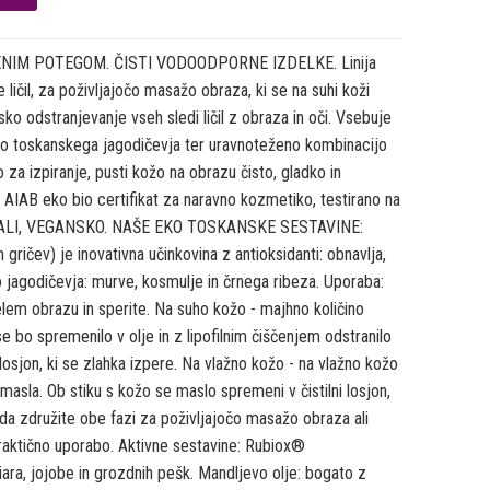
ENIM POTEGOM. ČISTI VODOODPORNE IZDELKE. Linija
čil, za poživljajočo masažo obraza, ki se na suhi koži
nsko odstranjevanje vseh sledi ličil z obraza in oči. Vsebuje
ko toskanskega jagodičevja ter uravnoteženo kombinacijo
 za izpiranje, pusti kožo na obrazu čisto, gladko in
 • AIAB eko bio certifikat za naravno kozmetiko, testirano na
 ŽIVALI, VEGANSKO. NAŠE EKO TOSKANSKE SESTAVINE:
 gričev) je inovativna učinkovina z antioksidanti: obnavlja,
jo jagodičevja: murve, kosmulje in črnega ribeza. Uporaba:
elem obrazu in sperite. Na suho kožo - majhno količino
e bo spremenilo v olje in z lipofilnim čiščenjem odstranilo
 losjon, ki se zlahka izpere. Na vlažno kožo - na vlažno kožo
 masla. Ob stiku s kožo se maslo spremeni v čistilni losjon,
 da združite obe fazi za poživljajočo masažo obraza ali
raktično uporabo. Aktivne sestavine: Rubiox®
riara, jojobe in grozdnih pešk. Mandljevo olje: bogato z