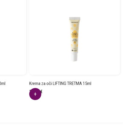
0ml
Krema za oči LIFTING TRETMA 15ml
21.82
€