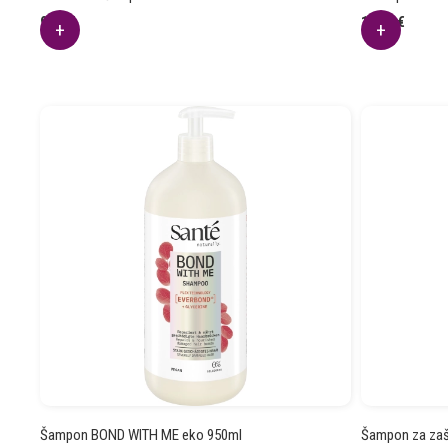
9.63
€
13.14
€
Šampon BOND WITH ME eko 950ml
Šampon za zaš