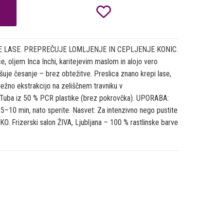

 LASE. PREPREČUJE LOMLJENJE IN CEPLJENJE KONIC.
, oljem Inca Inchi, karitejevim maslom in alojo vero
ljšuje česanje – brez obtežitve. Preslica znano krepi lase,
z nežno ekstrakcijo na zeliščnem travniku v
Tuba iz 50 % PCR plastike (brez pokrovčka). UPORABA:
 5–10 min, nato sperite. Nasvet: Za intenzivno nego pustite
KO. Frizerski salon ŽIVA, Ljubljana – 100 % rastlinske barve