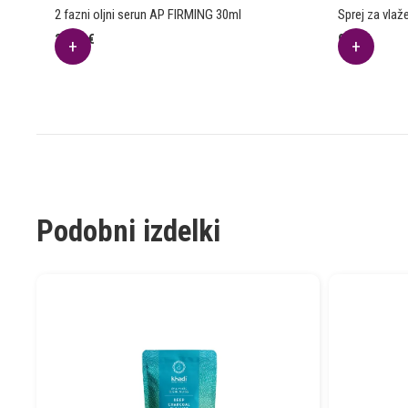
2 fazni oljni serun AP FIRMING 30ml
Sprej za vla
24.40
€
9.70
€
Podobni izdelki