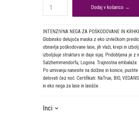
INTENZIVNA NEGA ZA POŠKODOVANE IN KRHKE
Globinsko delujoča maska z eko izvlečkom preslice
obnavlja poškodovane lase, jih vlaži, krepi in izbo
izboljšuje strukturo in daje sijaj. Pridobljena je 
Salzhemmendorfu, Logona. Trajnostna embalaža: 
Po umivanju nanesite na dolžine in konice, pustite
delovati čez noč. Certifikati: NaTrue, BIO, VEGANS
in eko nega za lase in lasišče.
Inci