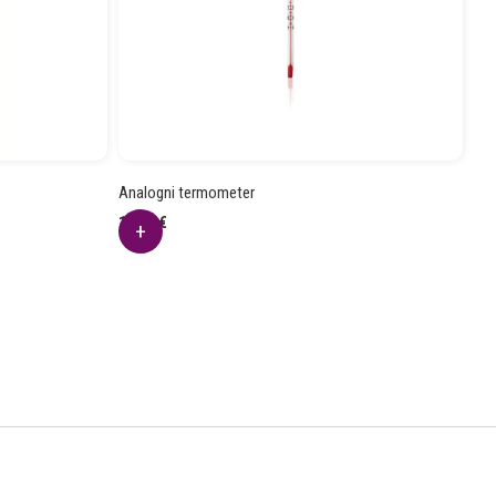
Analogni termometer
18.94
€