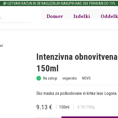
🎁 USTVARI RAČUN IN OB NASLEDNJIH NAKUPIH NAD 30€ PRIHRANI DO 15%
Domov
Izdelki
Oddelk
ml
Intenzivna obnovitven
150ml
Na zalogi
vegansko
NOVO
Eko maska za poškodovane in krhke lase Logona.
9.13
€
150
ml
6.76
/100g