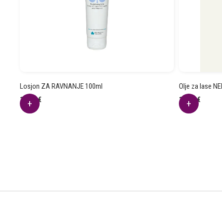
Losjon ZA RAVNANJE 100ml
Olje za lase N
12.11
€
14.94
€