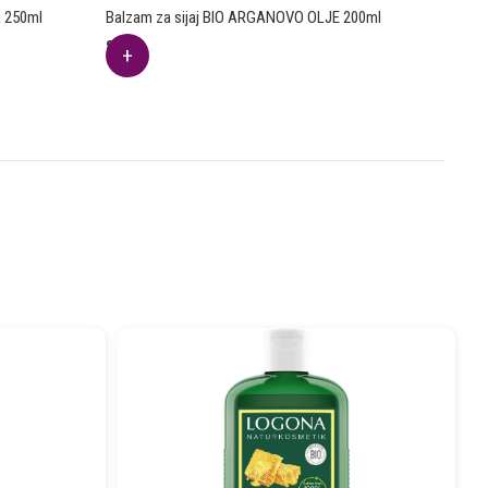
A 250ml
Balzam za sijaj BIO ARGANOVO OLJE 200ml
8.61
€