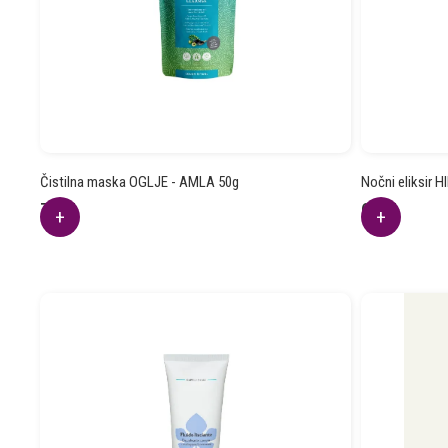
Čistilna maska OGLJE - AMLA 50g
Nočni eliksir 
7.93
€
6.42
€