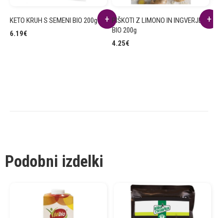
KETO KRUH S SEMENI BIO 200g
PIŠKOTI Z LIMONO IN INGVERJEM
Č
BIO 200g
B
6.19
€
4.25
€
7
Podobni izdelki