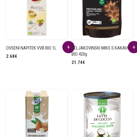
OVSENI NAPITEK VVB BIO 1L
BELJAKOVINSKI MIKS S KAKAVOM
BIO 420g
2.68
€
21.74
€