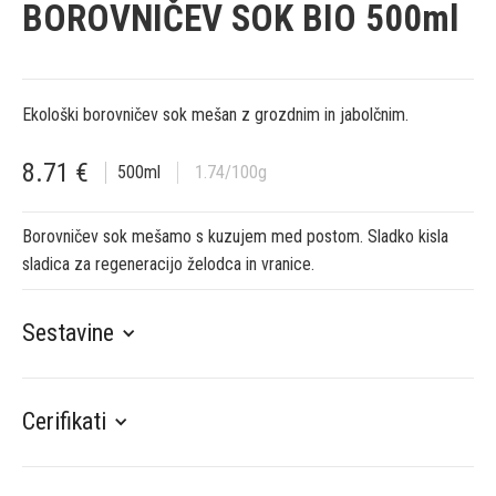
BOROVNIČEV SOK BIO 500ml
Ekološki borovničev sok mešan z grozdnim in jabolčnim.
8.71
€
500
ml
1.74
/100g
Borovničev sok mešamo s kuzujem med postom. Sladko kisla
sladica za regeneracijo želodca in vranice.
Sestavine
Cerifikati