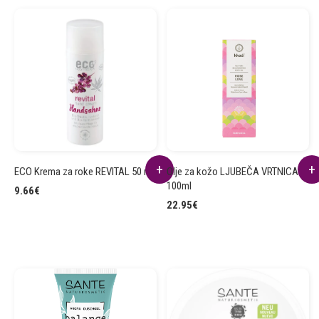
ECO Krema za roke REVITAL 50 ml
Olje za kožo LJUBEČA VRTNICA
100ml
9.66
€
22.95
€