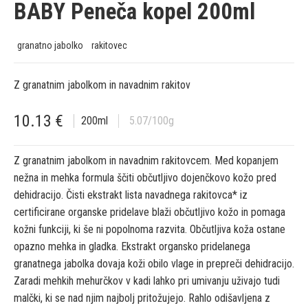
BABY Peneča kopel 200ml
granatno jabolko
rakitovec
Z granatnim jabolkom in navadnim rakitov
10.13
€
200
ml
5.07
/100g
Z granatnim jabolkom in navadnim rakitovcem. Med kopanjem
nežna in mehka formula ščiti občutljivo dojenčkovo kožo pred
dehidracijo. Čisti ekstrakt lista navadnega rakitovca* iz
certificirane organske pridelave blaži občutljivo kožo in pomaga
kožni funkciji, ki še ni popolnoma razvita. Občutljiva koža ostane
opazno mehka in gladka. Ekstrakt organsko pridelanega
granatnega jabolka dovaja koži obilo vlage in prepreči dehidracijo.
Zaradi mehkih mehurčkov v kadi lahko pri umivanju uživajo tudi
malčki, ki se nad njim najbolj pritožujejo. Rahlo odišavljena z