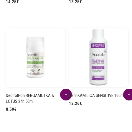
14.25
€
13.25
€
Deo roll-on BERGAMOTKA &
Refil KAMILICA SENSITIVE 100ml
LOTUS 24h 50ml
12.26
€
8.59
€