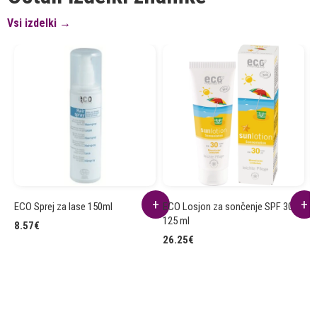
Vsi izdelki →
ECO Sprej za lase 150ml
ECO Losjon za sončenje SPF 30
E
125 ml
S
8.57
€
26.25
€
2