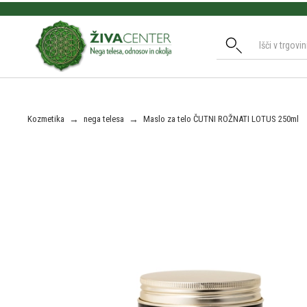
Slide 2 of 3.
Kozmetika
→
nega telesa
→
Maslo za telo ČUTNI ROŽNATI LOTUS 250ml