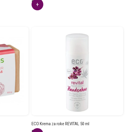
5.03
€
ECO Krema za roke REVITAL 50 ml
9.66
€