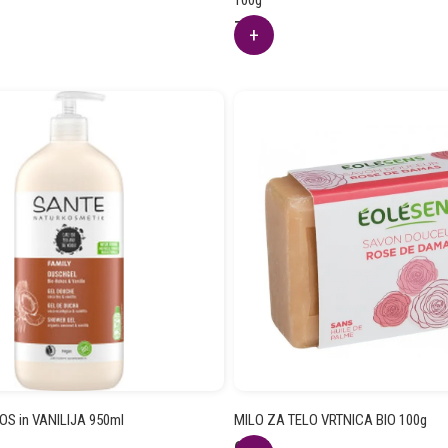
100g
7.28
€
OS in VANILIJA 950ml
MILO ZA TELO VRTNICA BIO 100g
6.33
€