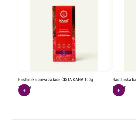
Rastlinska barva za lase ČISTA KANA 100g
Rastlinska b
12.94
€
12.94
€