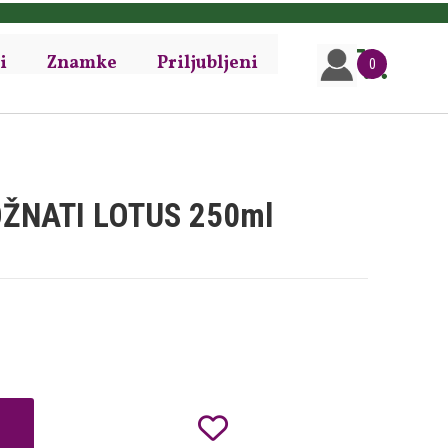
i
Znamke
Priljubljeni
0
ROŽNATI LOTUS 250ml
