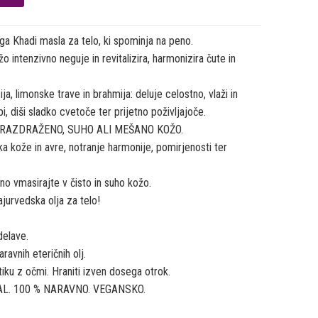
ga Khadi masla za telo, ki spominja na peno.
 intenzivno neguje in revitalizira, harmonizira čute in
ja, limonske trave in brahmija: deluje celostno, vlaži in
 diši sladko cvetoče ter prijetno poživljajoče.
A RAZDRAŽENO, SUHO ALI MEŠANO KOŽO.
ka kože in avre, notranje harmonije, pomirjenosti ter
o vmasirajte v čisto in suho kožo.
ajurvedska olja za telo!
delave.
avnih eteričnih olj.
ku z očmi. Hraniti izven dosega otrok.
RAL. 100 % NARAVNO. VEGANSKO.