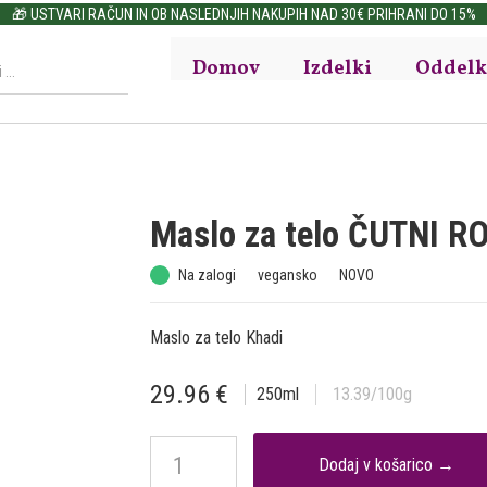
🎁 USTVARI RAČUN IN OB NASLEDNJIH NAKUPIH NAD 30€ PRIHRANI DO 15%
Domov
Izdelki
Oddelk
Maslo za telo ČUTNI 
Na zalogi
vegansko
NOVO
Maslo za telo Khadi
29.96
€
250
ml
13.39
/100g