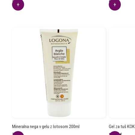
2.75
€
8.59
€
Mineralna nega v gelu z lotosom 200ml
Gel za tuš KOK
7.86
€
14.25
€