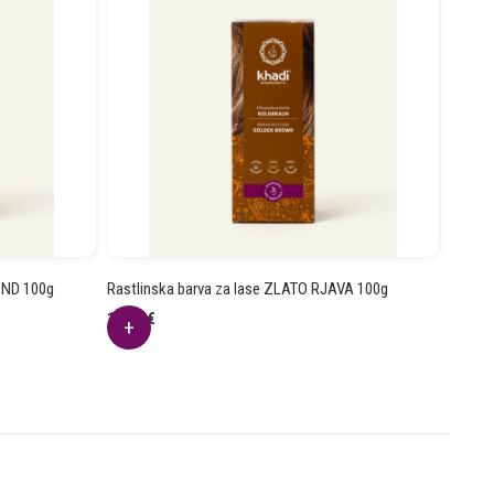
OND 100g
Rastlinska barva za lase ZLATO RJAVA 100g
12.94
€