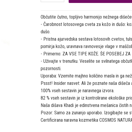
Občutite čutno, topljivo harmonijo nežnega dišeče
- Čarobnost lotosovega cveta za kožo in dušo: kožo
dušo.
- Pristna ajurvedska sestava lotosovih cvetov, tulsi
pomirja kožo, uravnava ravnovesje vlage v maščobi,
- Primerno: ZA VSE TIPE KOŽE. ŠE POSEBEJ Z
- Uživajte v trenutku. Veselite se svilnatega občut
pozornosti.
Uporaba: Vzemite majhno količino masla in ga nežn
Pssst! Insider nasvet: Ali že poznate naša dišeča 
100% vseh sestavin je naravnega izvora.
82 % vseh sestavin je iz kontrolirane ekološke pri
Naša dišava Khadi je edinstvena mešanica čistih nar
Pozor: Samo za zunanjo uporabo. Izogibajte se sti
Certificirana naravna kozmetika COSMOS NATU