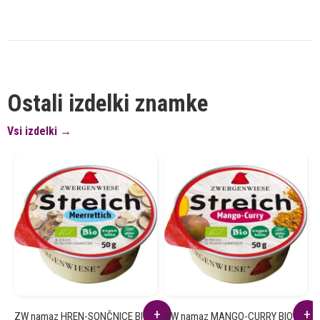
Ostali izdelki znamke
Vsi izdelki →
ZW namaz HREN-SONČNICE BIO
ZW namaz MANGO-CURRY BIO
Z