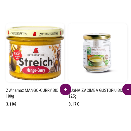
ZW namaz MANGO-CURRY BIO
JUŠNA ZAČIMBA GUSTOPIU BIO
180g
125g
3.10
€
3.17
€