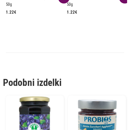
50g
50g
5
1.22
€
1.22
€
1
Podobni izdelki