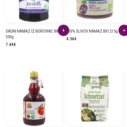
SADNI NAMAZ IZ BOROVNIC BIO
100% SLIVOV NAMAZ BIO 215g
330g
4.36
€
7.44
€