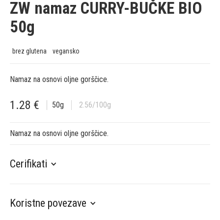
ZW namaz CURRY-BUČKE BIO
50g
brez glutena
vegansko
Namaz na osnovi oljne gorščice.
1.28
€
50
g
2.56
/100g
Namaz na osnovi oljne gorščice.
Cerifikati
Koristne povezave