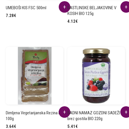
UMEBOŠI KIS FSC 500ml
RASTLINSKE BELJAKOVINE V
KOSIH BIO 125g
7.28
€
4.12
€
Dimljena Vegetarijanska Rezina BIO
SADNI NAMAZ GOZDNI SADEŽI
100g
brez gostila BIO 220g
3.64
€
5.41
€